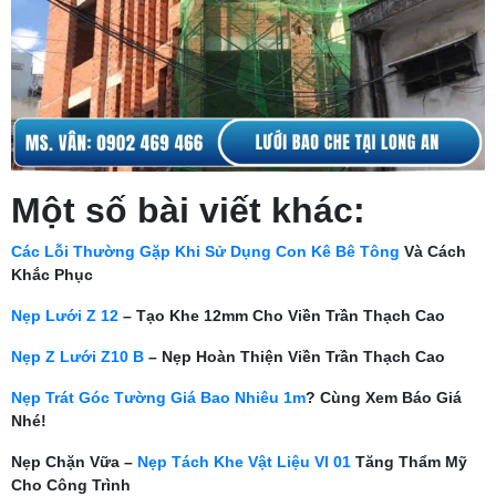
Một số bài viết khác:
Các Lỗi Thường Gặp Khi Sử Dụng Con Kê Bê Tông
Và Cách
Khắc Phục
Nẹp Lưới Z 12
– Tạo Khe 12mm Cho Viền Trần Thạch Cao
Nẹp Z Lưới Z10 B
– Nẹp Hoàn Thiện Viền Trần Thạch Cao
Nẹp Trát Góc Tường Giá Bao Nhiêu 1m
? Cùng Xem Báo Giá
Nhé!
Nẹp Chặn Vữa –
Nẹp Tách Khe Vật Liệu Vl 01
Tăng Thẩm Mỹ
Cho Công Trình