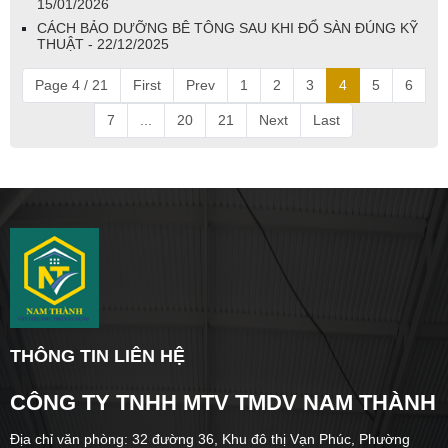
15/01/2026
CÁCH BẢO DƯỠNG BÊ TÔNG SAU KHI ĐỔ SÀN ĐÚNG KỸ
THUẬT - 22/12/2025
Page 4 / 21
First
Prev
1
2
3
4
5
6
7
...
20
21
Next
Last
THÔNG TIN LIÊN HỆ
CÔNG TY TNHH MTV TMDV NAM THÀNH
Địa chỉ văn phòng: 32 đường 36, Khu đô thị Vạn Phúc, Phường