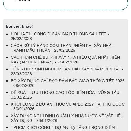
Bài viết khác:
HỐI HẢ THI CÔNG DỰ ÁN GIAO THÔNG SAU TẾT -
25/02/2026
CÁCH XỬ LÝ HÀNG XÓM THAN PHIỀN KHI XÂY NHÀ -
TRÁNH MÂU THUẪN - 25/02/2026
CÁCH HẠN CHẾ BỤI KHI XÂY NHÀ HIỆU QUẢ NHẤT HIỆN
NAY (ÁP DỤNG NGAY) - 24/02/2026
TỔNG HỢP KINH NGHIỆM LẦN ĐẦU XÂY NHÀ MỚI NHẤT -
23/02/2026
BỘ XÂY DỰNG CHỈ ĐẠO ĐẢM BẢO GIAO THÔNG TẾT 2026
- 09/02/2026
ĐỀ XUẤT LƯU THÔNG CAO TỐC BIÊN HÒA - VŨNG TÀU -
03/02/2026
KHỞI CÔNG 2 DỰ ÁN PHỤC VỤ APEC 2027 TẠI PHÚ QUỐC
- 30/01/2026
XÂY DỰNG NGHỊ ĐỊNH QUẢN LÝ NHÀ NƯỚC VỀ VẬT LIỆU
XÂY DỰNG - 26/01/2026
TPHCM KHỞI CÔNG 4 DỰ ÁN HẠ TẦNG TRỌNG ĐIỂM -