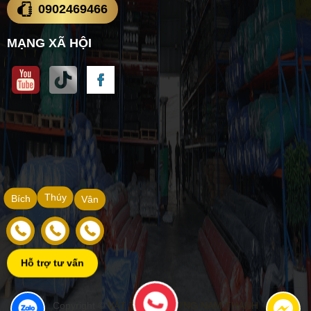
0902469466
MẠNG XÃ HỘI
Thúy
Bích
Vân
Hỗ trợ tư vấn
Copyright ©
VẬT TƯ XÂY DỰNG NAM THÀNH