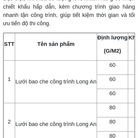
chiết khấu hấp dẫn, kèm chương trình giao hàng
nhanh tận công trình, giúp tiết kiệm thời gian và tối
ưu tiến độ thi công.
Định lượng
Khổ
STT
Tên sản phẩm
(G/M2)
60
1
60
Lưới bao che công trình Long An
60
80
2
80
Lưới bao che công trình Long An
80