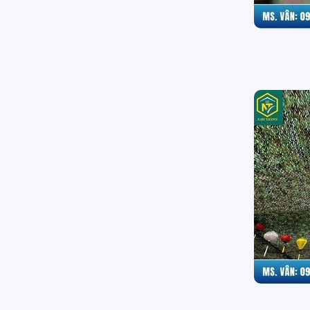
mua tại Nam Thành,
khách hàng được cam
kết: giá tốt hơn thị
trường 5% đến 10%,
giao hàng nhanh tận
nơi tại Tây Ninh, hỗ trợ
chiết khấu cho nhà
thầu thi công số lượng
lớn.