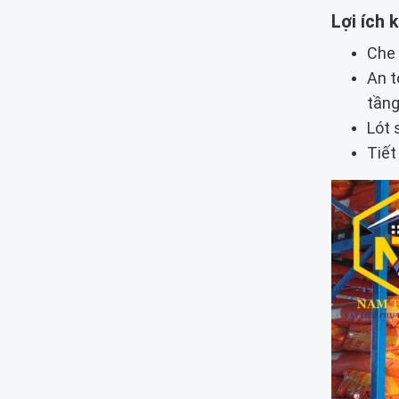
Lợi ích 
Che 
An t
tầng
Lót 
Tiết