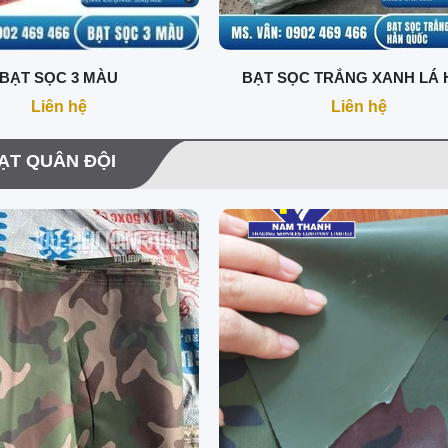
BẠT SỌC 3 MÀU
BẠT SỌC TRẮNG XANH LÁ 
QUỐC
Liên hệ
Liên hệ
ẠT QUÂN ĐỘI