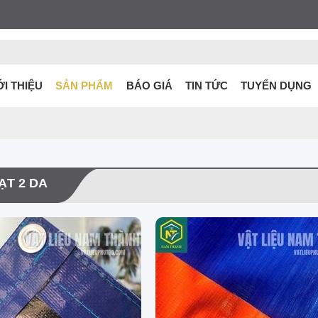
ỚI THIỆU
SẢN PHẨM
BÁO GIÁ
TIN TỨC
TUYỂN DỤNG
ẠT 2 DA