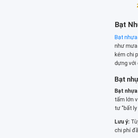
Bạt Nh
Bạt nhựa
như mưa l
kém chi p
dựng với 
Bạt nhự
Bạt nhựa
tấm lớn v
tư "bất l
Lưu ý:
Tùy
chi phí đ