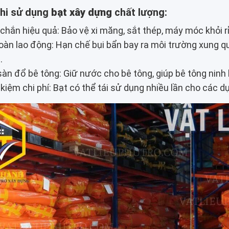
khi sử dụng
bạt xây dựng
chất lượng:
chắn hiệu quả: Bảo vệ xi măng, sắt thép, máy móc khỏi 
oàn lao động: Hạn chế bụi bẩn bay ra môi trường xung q
.
sàn đổ bê tông: Giữ nước cho bê tông, giúp bê tông ninh
 kiệm chi phí: Bạt có thể tái sử dụng nhiều lần cho các d