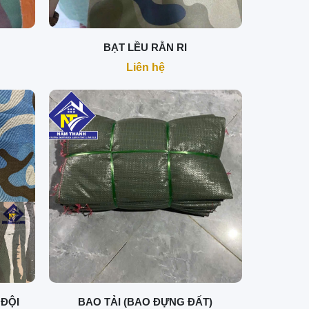
BẠT LỀU RẰN RI
Liên hệ
 ĐỘI
BAO TẢI (BAO ĐỰNG ĐẤT)