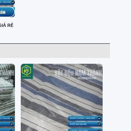
IÁ RẺ