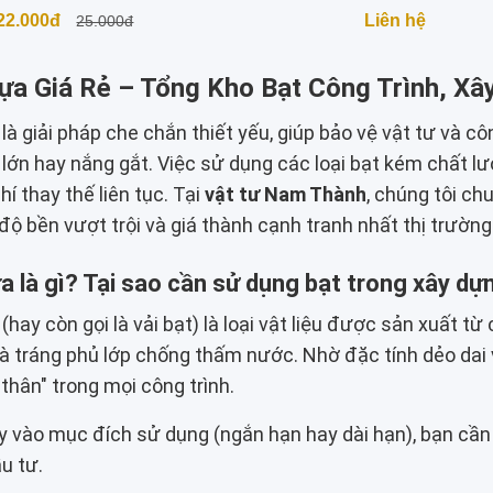
22.000đ
Liên hệ
25.000đ
ựa Giá Rẻ – Tổng Kho Bạt Công Trình, X
là giải pháp che chắn thiết yếu, giúp bảo vệ vật tư và cô
ớn hay nắng gắt. Việc sử dụng các loại bạt kém chất lư
hí thay thế liên tục. Tại
vật tư Nam Thành
, chúng tôi ch
độ bền vượt trội và giá thành cạnh tranh nhất thị trường
a là gì? Tại sao cần sử dụng bạt trong xây dự
(hay còn gọi là vải bạt) là loại vật liệu được sản xuất 
à tráng phủ lớp chống thấm nước. Nhờ đặc tính dẻo dai và
y thân" trong mọi công trình.
 vào mục đích sử dụng (ngắn hạn hay dài hạn), bạn cần 
ầu tư.