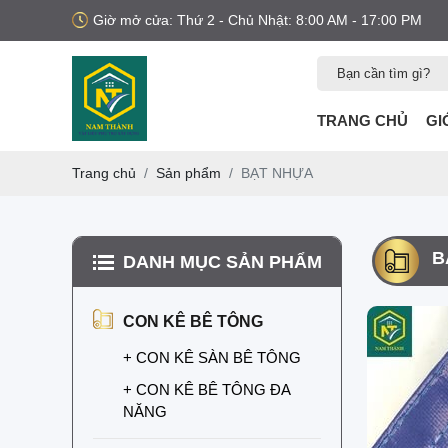
Giờ mở cửa: Thứ 2 - Chủ Nhật: 8:00 AM - 17:00 PM
TRANG CHỦ
GI
Trang chủ
Sản phẩm
BẠT NHỰA
B
DANH MỤC SẢN PHẨM
MUA NẸP XÂY
DỰNG Ở ĐÂU?
CON KÊ BÊ TÔNG
Bạn đang tìm mua nẹp
nhựa xây dựng? Xem
+ CON KÊ SÀN BÊ TÔNG
ngay các loại nẹp nhựa
trát tường, nẹp nhựa
LƯỚI BAO CHE
+ CON KÊ BÊ TÔNG ĐA
công trình uy tín, chất
CÔNG TRÌNH KHỔ
NĂNG
lượng, giao hàng toàn
3M X 50M
Lưới bao che công
quốc.
trình khổ 3m x 50m là