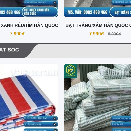
 XANH RÊU/TÍM HÀN QUỐC
BẠT TRẮNG/XÁM HÀN QUỐC G
7.990đ
7.990đ
8.990đ
ẠT SỌC