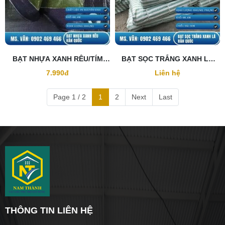
BẠT NHỰA XANH RÊU/TÍM
BẠT SỌC TRẮNG XANH LÁ
HÀN QUỐC
HÀN QUỐC
7.990đ
Liên hệ
Page 1 / 2
1
2
Next
Last
THÔNG TIN LIÊN HỆ