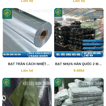
Liên hệ
Liên hệ
BẠT TRẦN CÁCH NHIỆT
BẠT NHỰA HÀN QUỐC 2 MẶT
TRÁNG NHÔM
ĐEN
Liên hệ
9.400đ