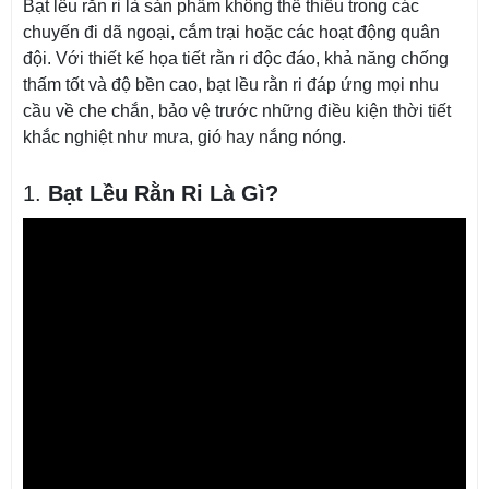
Bạt lều rằn ri là sản phẩm không thể thiếu trong các
chuyến đi dã ngoại, cắm trại hoặc các hoạt động quân
đội. Với thiết kế họa tiết rằn ri độc đáo, khả năng chống
thấm tốt và độ bền cao, bạt lều rằn ri đáp ứng mọi nhu
cầu về che chắn, bảo vệ trước những điều kiện thời tiết
khắc nghiệt như mưa, gió hay nắng nóng.
1.
Bạt Lều Rằn Ri Là Gì?