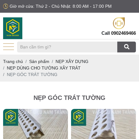
Giờ mở cửa: Thứ 2 - Chủ Nhật: 8:00 AM - 17:00 PM
Call
0902469466
Trang chủ
Sản phẩm
NẸP XÂY DỰNG
NẸP DÙNG CHO TƯỜNG XÂY TRÁT
NẸP GÓC TRÁT TƯỜNG
NẸP GÓC TRÁT TƯỜNG