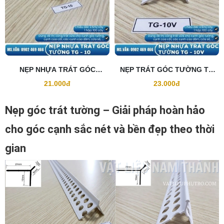
NẸP NHỰA TRÁT GÓC
NẸP TRÁT GÓC TƯỜNG TG
TƯỜNG TG10
10V
21.000đ
23.000đ
Nẹp góc trát tường – Giải pháp hoàn hảo
cho góc cạnh sắc nét và bền đẹp theo thời
gian