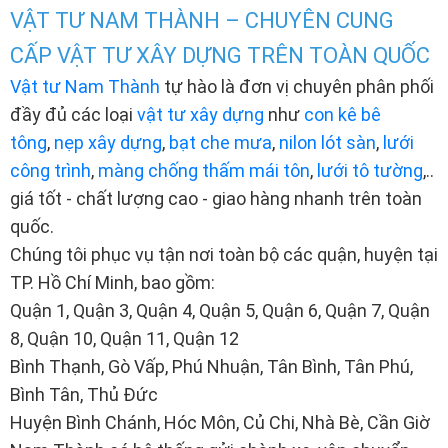
VẬT TƯ NAM THÀNH – CHUYÊN CUNG
CẤP VẬT TƯ XÂY DỰNG TRÊN TOÀN QUỐC
Vật tư Nam Thành
tự hào là đơn vị chuyên phân phối
đầy đủ các loại
vật tư xây dựng
như
con kê bê
tông
,
nẹp xây dựng
,
bạt che mưa
,
nilon lót sàn
,
lưới
công trình
,
màng chống thấm mái tôn
,
lưới tô tường
,..
giá tốt - chất lượng cao - giao hàng nhanh trên toàn
quốc.
Chúng tôi phục vụ tận nơi toàn bộ các quận, huyện tại
TP. Hồ Chí Minh, bao gồm:
Quận 1, Quận 3, Quận 4, Quận 5, Quận 6, Quận 7, Quận
8, Quận 10, Quận 11, Quận 12
Bình Thạnh, Gò Vấp, Phú Nhuận, Tân Bình, Tân Phú,
Bình Tân, Thủ Đức
Huyện Bình Chánh, Hóc Môn, Củ Chi, Nhà Bè, Cần Giờ