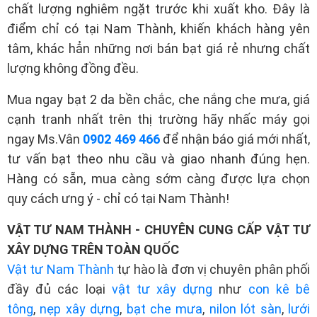
chất lượng nghiêm ngặt trước khi xuất kho. Đây là
điểm chỉ có tại Nam Thành, khiến khách hàng yên
tâm, khác hẳn những nơi bán bạt giá rẻ nhưng chất
lượng không đồng đều.
Mua ngay bạt 2 da bền chắc, che nắng che mưa, giá
cạnh tranh nhất trên thị trường hãy nhấc máy gọi
ngay Ms.Vân
0902 469 466
để nhận báo giá mới nhất,
tư vấn bạt theo nhu cầu và giao nhanh đúng hẹn.
Hàng có sẵn, mua càng sớm càng được lựa chọn
quy cách ưng ý - chỉ có tại Nam Thành!
VẬT TƯ NAM THÀNH - CHUYÊN CUNG CẤP VẬT TƯ
XÂY DỰNG TRÊN TOÀN QUỐC
Vật tư Nam Thành
tự hào là đơn vị chuyên phân phối
đầy đủ các loại
vật tư xây dựng
như
con kê bê
tông
,
nẹp xây dựng
,
bạt che mưa
,
nilon lót sàn
,
lưới