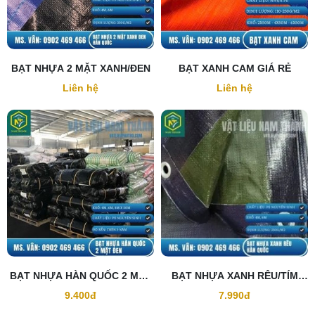
BẠT NHỰA 2 MẶT XANH/ĐEN
BẠT XANH CAM GIÁ RẺ
Liên hệ
Liên hệ
BẠT NHỰA HÀN QUỐC 2 MẶT
BẠT NHỰA XANH RÊU/TÍM
ĐEN
HÀN QUỐC
9.400đ
7.990đ