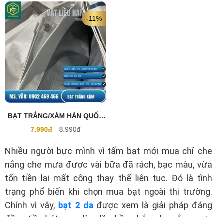
-11%
BẠT TRẮNG/XÁM HÀN QUỐC
GIÁ RẺ
7.990đ
8.990đ
Nhiều người bực mình vì tấm bạt mới mua chỉ che
nắng che mưa được vài bữa đã rách, bạc màu, vừa
tốn tiền lại mất công thay thế liên tục. Đó là tình
trạng phổ biến khi chọn mua bạt ngoài thị trường.
Chính vì vậy,
bạt 2 da
được xem là giải pháp đáng