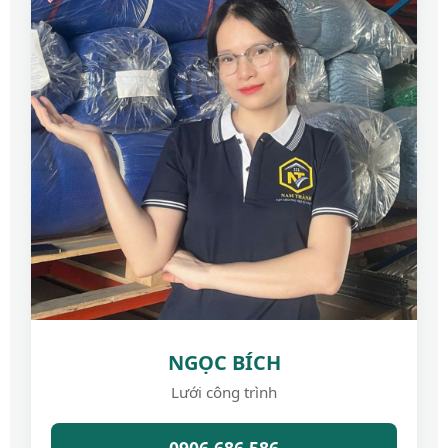
NGỌC BÍCH
Lưới công trình
0906.686.586