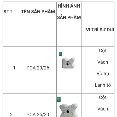
HÌNH ẢNH
STT
TÊN SẢN PHẨM
SẢN PHẨM
VỊ TRÍ SỬ DỤ
Cột
Vách
1
PCA 20/25
Bồ trụ
Lanh tô
Cột
Vách
2
PCA 25/30