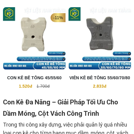
-11%
CON KÊ BÊ TÔNG 45/55/60
VIÊN KÊ BÊ TÔNG 55/60/70/80
1.520đ
1.700đ
2.833đ
Con Kê Đa Năng – Giải Pháp Tối Ưu Cho
Dầm Móng, Cột Vách Công Trình
Trong thi công xây dựng, việc phải quản lý quá nhiều
loại con kê cho từng hạng mục dầm, móng, cột, vách