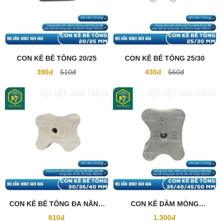
CON KÊ BÊ TÔNG 20/25
CON KÊ BÊ TÔNG 25/30
390đ
510đ
430đ
560đ
CON KÊ BÊ TÔNG ĐA NĂNG
CON KÊ DẦM MÓNG
30/35/40
35/40/45/50
810đ
1.300đ