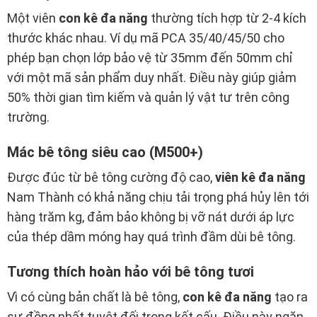
Một viên
con kê đa năng
thường tích hợp từ 2-4 kích
thước khác nhau. Ví dụ mã PCA 35/40/45/50 cho
phép bạn chọn lớp bảo vệ từ 35mm đến 50mm chỉ
với một mã sản phẩm duy nhất. Điều này giúp giảm
50% thời gian tìm kiếm và quản lý vật tư trên công
trường.
Mác bê tông siêu cao (M500+)
Được đúc từ bê tông cường độ cao,
viên kê đa năng
Nam Thành có khả năng chịu tải trọng phá hủy lên tới
hàng trăm kg, đảm bảo không bị vỡ nát dưới áp lực
của thép dầm móng hay quá trình đầm dùi bê tông.
Tương thích hoàn hảo với bê tông tươi
Vì có cùng bản chất là bê tông,
con kê đa năng
tạo ra
sự đồng nhất tuyệt đối trong kết cấu. Điều này ngăn