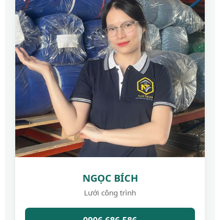
NGỌC BÍCH
Lưới công trình
0906.686.586