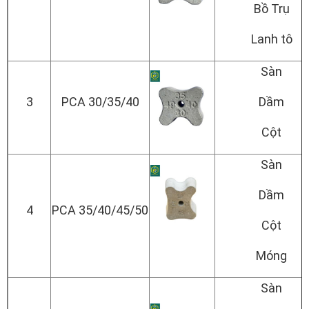
Bồ Trụ
Lanh tô
Sàn
3
PCA 30/35/40
Dầm
Cột
Sàn
Dầm
4
PCA 35/40/45/50
Cột
Móng
Sàn