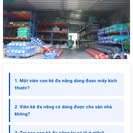
1. Một viên con kê đa năng dùng được mấy kích
thước?
2. Viên kê đa năng có dùng được cho sàn nhà
không?
3. Tại sao con kê đa năng lại có lỗ ở giữa?