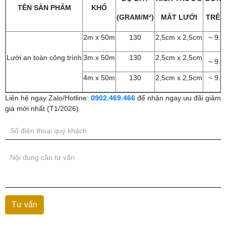
TÊN SẢN PHẨM
KHỔ
(GRAM/M²)
MẮT LƯỚI
TRÊN
2m x 50m
130
2,5cm x 2,5cm
~ 9.0
Lưới an toàn công trình
3m x 50m
130
2,5cm x 2,5cm
~ 9.0
4m x 50m
130
2,5cm x 2,5cm
~ 9.0
Liên hệ ngay Zalo/Hotline:
0902.469.466
để nhận ngay ưu đãi giảm
giá mới nhất (T1/2026)