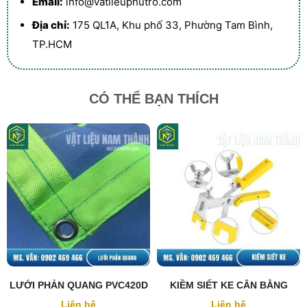
Email:
info@vatlieuphutro.com
Địa chỉ:
175 QL1A, Khu phố 33, Phường Tam Bình,
TP.HCM
CÓ THỂ BẠN THÍCH
LƯỚI PHẢN QUANG PVC420D
KIỀM SIẾT KE CÂN BẰNG
Liên hệ
Liên hệ