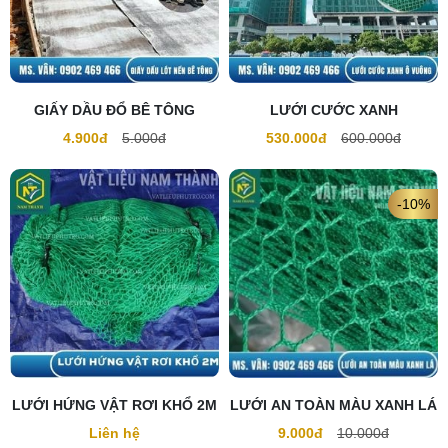
GIẤY DẦU ĐỔ BÊ TÔNG
LƯỚI CƯỚC XANH
4.900đ
5.000đ
530.000đ
600.000đ
-10%
LƯỚI HỨNG VẬT RƠI KHỔ 2M
LƯỚI AN TOÀN MÀU XANH LÁ
Liên hệ
9.000đ
10.000đ