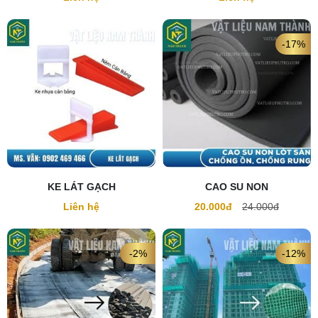
-17%
KE LÁT GẠCH
CAO SU NON
Liên hệ
20.000đ
24.000đ
-2%
-12%