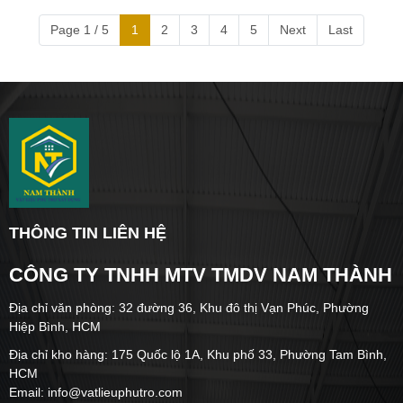
Page 1 / 5
1
2
3
4
5
Next
Last
THÔNG TIN LIÊN HỆ
CÔNG TY TNHH MTV TMDV NAM THÀNH
Địa chỉ văn phòng: 32 đường 36, Khu đô thị Vạn Phúc, Phường
Hiệp Bình, HCM
Địa chỉ kho hàng: 175 Quốc lộ 1A, Khu phố 33, Phường Tam Bình,
HCM
Email: info@vatlieuphutro.com