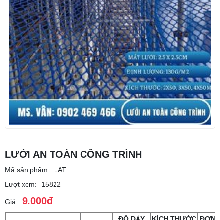
LƯỚI AN TOÀN CÔNG TRÌNH
Mã sản phẩm:
LAT
Lượt xem:
15822
9.000đ
Giá:
ĐỘ DÀY
KÍCH THƯỚC
ĐƠN 