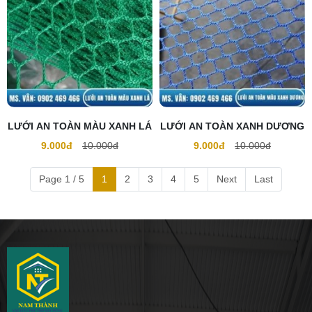
LƯỚI AN TOÀN MÀU XANH LÁ
LƯỚI AN TOÀN XANH DƯƠNG
9.000đ
10.000đ
9.000đ
10.000đ
Page 1 / 5
1
2
3
4
5
Next
Last