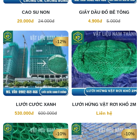
CAO SU NON
GIẤY DẦU ĐỔ BÊ TÔNG
20.000đ
24.000đ
4.900đ
5.000đ
-12%
LƯỚI CƯỚC XANH
LƯỚI HỨNG VẬT RƠI KHỔ 2M
530.000đ
600.000đ
Liên hệ
-10%
-10%