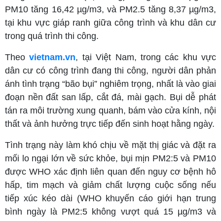
PM10 tăng 16,42 µg/m3, và PM2.5 tăng 8,37 µg/m3,
tại khu vực giáp ranh giữa công trình và khu dân cư
trong quá trình thi công.
Theo
vietnam.vn
, tại Việt Nam, trong các khu vực
dân cư có công trình đang thi công, người dân phản
ánh tình trạng “bão bụi” nghiêm trọng, nhất là vào giai
đoạn nền đất san lấp, cắt đá, mài gạch. Bụi dễ phát
tán ra môi trường xung quanh, bám vào cửa kính, nội
thất và ảnh hưởng trực tiếp đến sinh hoạt hằng ngày.
Tình trạng này làm khó chịu về mặt thị giác và đặt ra
mối lo ngại lớn về sức khỏe, bụi mịn PM2:5 và PM10
được WHO xác định liên quan đến nguy cơ bệnh hô
hấp, tim mạch và giảm chất lượng cuộc sống nếu
tiếp xúc kéo dài (WHO khuyến cáo giới hạn trung
bình ngày là PM2:5 không vượt quá 15 µg/m3 và