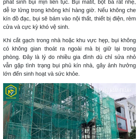
phát sinh bụi mịn liên tục. Bụi matit, bột bả rất nhẹ,
dễ lơ lửng trong không khí hàng giờ. Nếu không che
kín đồ đạc, bụi sẽ bám vào nội thất, thiết bị điện, rèm
cửa và cực kỳ khó vệ sinh.
Khi cắt gạch trong nhà hoặc khu vực hẹp, bụi không
có không gian thoát ra ngoài mà bị giữ lại trong
phòng. Đây là lý do nhiều gia đình dù chỉ sửa nhỏ
vẫn gặp tình trạng bụi phủ kín nhà, gây ảnh hưởng
lớn đến sinh hoạt và sức khỏe.