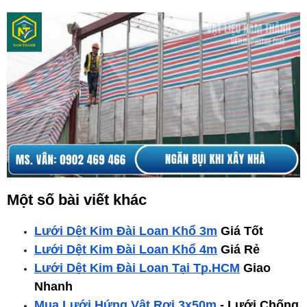
Một số bài viết khác
Lưới Dệt Kim Đài Loan Khổ 3m
 Giá Tốt
Lưới Dệt Kim Đài Loan Khổ 4m
 Giá Rẻ
Lưới Dệt Kim Đài Loan Tại Tp.HCM
 Giao 
Nhanh
Mua Lưới Hứng Vật Rơi 3x50m
 - Lưới Chống 