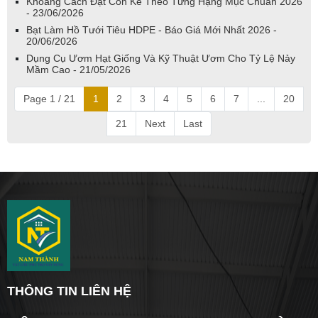
Khoảng Cách Đặt Con Kê Theo Từng Hạng Mục Chuẩn 2026
- 23/06/2026
Bạt Làm Hồ Tưới Tiêu HDPE - Báo Giá Mới Nhất 2026 -
20/06/2026
Dụng Cụ Ươm Hạt Giống Và Kỹ Thuật Ươm Cho Tỷ Lệ Nảy
Mầm Cao - 21/05/2026
Page 1 / 21
1
2
3
4
5
6
7
...
20
21
Next
Last
THÔNG TIN LIÊN HỆ