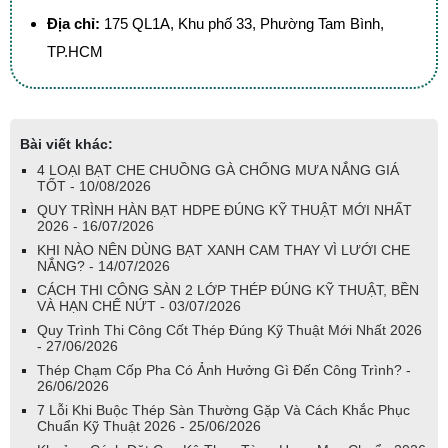
Địa chỉ:
175 QL1A, Khu phố 33, Phường Tam Bình,
TP.HCM
Bài viết khác:
4 LOẠI BẠT CHE CHUỒNG GÀ CHỐNG MƯA NẮNG GIÁ
TỐT - 10/08/2026
QUY TRÌNH HÀN BẠT HDPE ĐÚNG KỸ THUẬT MỚI NHẤT
2026 - 16/07/2026
KHI NÀO NÊN DÙNG BẠT XANH CAM THAY VÌ LƯỚI CHE
NẮNG? - 14/07/2026
CÁCH THI CÔNG SÀN 2 LỚP THÉP ĐÚNG KỸ THUẬT, BỀN
VÀ HẠN CHẾ NỨT - 03/07/2026
Quy Trình Thi Công Cốt Thép Đúng Kỹ Thuật Mới Nhất 2026
- 27/06/2026
Thép Chạm Cốp Pha Có Ảnh Hưởng Gì Đến Công Trình? -
26/06/2026
7 Lỗi Khi Buộc Thép Sàn Thường Gặp Và Cách Khắc Phục
Chuẩn Kỹ Thuật 2026 - 25/06/2026