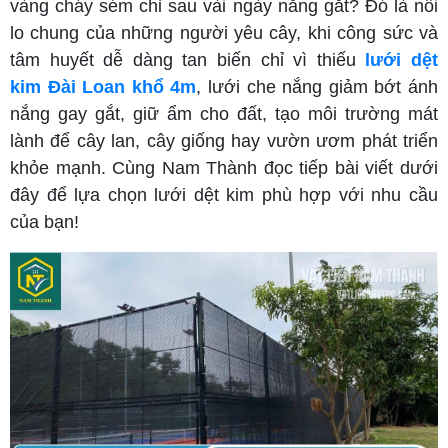
vàng cháy sém chỉ sau vài ngày nắng gắt? Đó là nỗi
lo chung của những người yêu cây, khi công sức và
tâm huyết dễ dàng tan biến chỉ vì thiếu
lưới dệt
kim Đài Loan khổ 4m
, lưới che nắng giảm bớt ánh
nắng gay gắt, giữ ẩm cho đất, tạo môi trường mát
lành để cây lan, cây giống hay vườn ươm phát triển
khỏe mạnh. Cùng Nam Thành đọc tiếp bài viết dưới
đây để lựa chọn lưới dệt kim phù hợp với nhu cầu
của bạn!