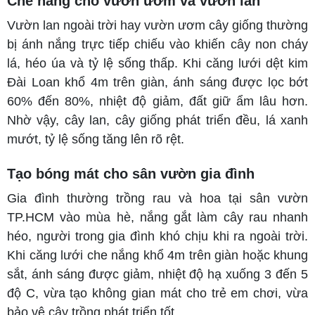
Che nắng cho vườn ươm và vườn lan
Vườn lan ngoài trời hay vườn ươm cây giống thường
bị ánh nắng trực tiếp chiếu vào khiến cây non cháy
lá, héo úa và tỷ lệ sống thấp. Khi căng lưới dệt kim
Đài Loan khổ 4m trên giàn, ánh sáng được lọc bớt
60% đến 80%, nhiệt độ giảm, đất giữ ẩm lâu hơn.
Nhờ vậy, cây lan, cây giống phát triển đều, lá xanh
mướt, tỷ lệ sống tăng lên rõ rệt.
Tạo bóng mát cho sân vườn gia đình
Gia đình thường trồng rau và hoa tại sân vườn
TP.HCM vào mùa hè, nắng gắt làm cây rau nhanh
héo, người trong gia đình khó chịu khi ra ngoài trời.
Khi căng lưới che nắng khổ 4m trên giàn hoặc khung
sắt, ánh sáng được giảm, nhiệt độ hạ xuống 3 đến 5
độ C, vừa tạo không gian mát cho trẻ em chơi, vừa
bảo vệ cây trồng phát triển tốt.