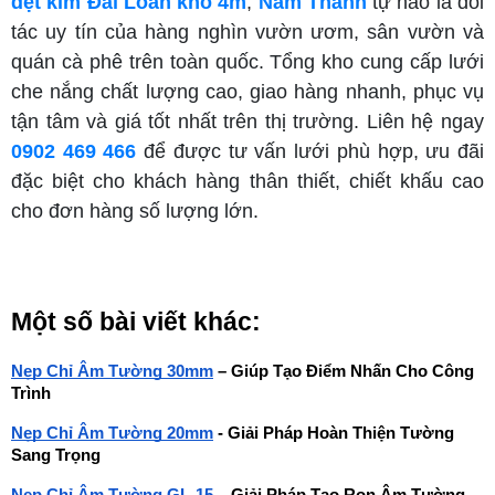
dệt kim Đài Loan khổ 4m
,
Nam Thành
tự hào là đối
tác uy tín của hàng nghìn vườn ươm, sân vườn và
quán cà phê trên toàn quốc. Tổng kho cung cấp lưới
che nắng chất lượng cao, giao hàng nhanh, phục vụ
tận tâm và giá tốt nhất trên thị trường. Liên hệ ngay
0902 469 466
để được tư vấn lưới phù hợp, ưu đãi
đặc biệt cho khách hàng thân thiết, chiết khấu cao
cho đơn hàng số lượng lớn.
Một số bài viết khác:
Nẹp Chỉ Âm Tường 30mm
 – Giúp Tạo Điểm Nhấn Cho Công 
Trình
Nẹp Chỉ Âm Tường 20mm
 - Giải Pháp Hoàn Thiện Tường 
Sang Trọng
Nẹp Chỉ Âm Tường GL-15
 – Giải Pháp Tạo Ron Âm Tường 