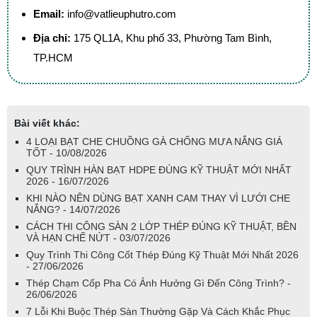
Email:
info@vatlieuphutro.com
Địa chỉ:
175 QL1A, Khu phố 33, Phường Tam Bình,
TP.HCM
Bài viết khác:
4 LOẠI BẠT CHE CHUỒNG GÀ CHỐNG MƯA NẮNG GIÁ
TỐT - 10/08/2026
QUY TRÌNH HÀN BẠT HDPE ĐÚNG KỸ THUẬT MỚI NHẤT
2026 - 16/07/2026
KHI NÀO NÊN DÙNG BẠT XANH CAM THAY VÌ LƯỚI CHE
NẮNG? - 14/07/2026
CÁCH THI CÔNG SÀN 2 LỚP THÉP ĐÚNG KỸ THUẬT, BỀN
VÀ HẠN CHẾ NỨT - 03/07/2026
Quy Trình Thi Công Cốt Thép Đúng Kỹ Thuật Mới Nhất 2026
- 27/06/2026
Thép Chạm Cốp Pha Có Ảnh Hưởng Gì Đến Công Trình? -
26/06/2026
7 Lỗi Khi Buộc Thép Sàn Thường Gặp Và Cách Khắc Phục