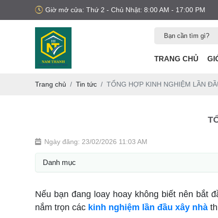
Giờ mở cửa: Thứ 2 - Chủ Nhật: 8:00 AM - 17:00 PM
TRANG CHỦ
GI
Trang chủ
Tin tức
TỔNG HỢP KINH NGHIỆM LẦN ĐẦ
T
Ngày đăng: 23/02/2026 11:03 AM
Danh mục
Nếu bạn đang loay hoay không biết nên bắt đầu
nắm trọn các
kinh nghiệm lần đầu xây nhà
th