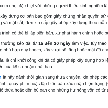
 xem nhẹ, đặc biệt với những người thiếu kinh nghiệm l
p xây dựng cơ bản bao gồm giấy chứng nhận quyền sử dụ
 và mặt cắt, đơn xin cấp giấy phép xây dựng theo mẫu v
trình có thể bị lập biên bản, xử phạt hành chính hoặc b
ế thường kéo dài từ
15 đến 30 ngày
làm việc, tùy theo
g phù hợp quy hoạch, xây vượt số tầng hoặc mật độ cho p
đầu là chỉ khởi công khi đã có giấy phép xây dựng hợp 
iến của kỹ sư hoặc nhà thầu.
h
là hãy dành thời gian sang thưa chuyện, xin phép cá
nh, quay phim hoặc lập biên bản xác nhận hiện trạng (v
 đổ thừa hoặc đền bù oan cho những hư hỏng vốn có từ 