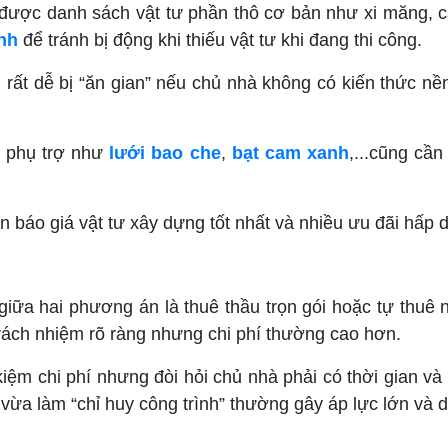
ược danh sách vật tư phần thô cơ bản như xi măng, cát
nh
để tránh bị động khi thiếu vật tư khi đang thi công.
iệu rất dễ bị “ăn gian” nếu chủ nhà không có kiến thức
c phụ trợ như
lưới bao che
,
bạt cam xanh
,...cũng cần
 báo giá vật tư xây dựng tốt nhất và nhiều ưu đãi hấp
ữa hai phương án là thuê thầu trọn gói hoặc tự thuê n
 trách nhiệm rõ ràng nhưng chi phí thường cao hơn.
 kiệm chi phí nhưng đòi hỏi chủ nhà phải có thời gian và
vừa làm “chỉ huy công trình” thường gây áp lực lớn và d