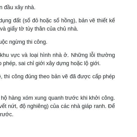
ần đầu xây nhà.
ng đất (sổ đỏ hoặc sổ hồng), bản vẽ thiết kế
à giấy tờ tùy thân của chủ nhà.
uộc ngừng thi công.
 khu vực và loại hình nhà ở. Những lỗi thường
hép, sai chỉ giới xây dựng hoặc lộ giới.
lệ, thi công đúng theo bản vẽ đã được cấp phép
c hộ hàng xóm xung quanh trước khi khởi công.
ết nứt, độ nghiêng) của các nhà giáp ranh. Để
trước.