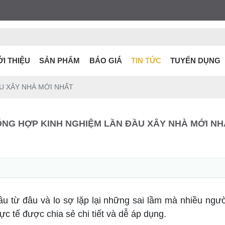
ỚI THIỆU
SẢN PHẨM
BÁO GIÁ
TIN TỨC
TUYỂN DỤNG
U XÂY NHÀ MỚI NHẤT
ỔNG HỢP KINH NGHIỆM LẦN ĐẦU XÂY NHÀ MỚI NH
 từ đâu và lo sợ lặp lại những sai lầm mà nhiều người
ực tế được chia sẻ chi tiết và dễ áp dụng.