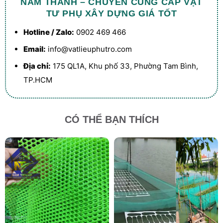
NAM THÀNH – CHUYÊN CUNG CẤP VẬT
TƯ PHỤ XÂY DỰNG GIÁ TỐT
Hotline / Zalo:
0902 469 466
Email:
info@vatlieuphutro.com
Địa chỉ:
175 QL1A, Khu phố 33, Phường Tam Bình,
TP.HCM
CÓ THỂ BẠN THÍCH