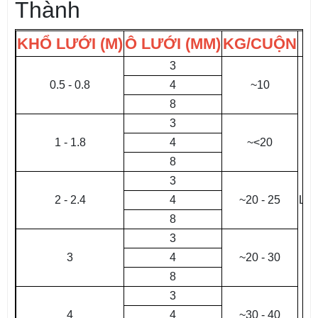
Thành
KHỔ LƯỚI (M)
Ô LƯỚI (MM)
KG/CUỘN
G
3
0.5 - 0.8
4
~10
8
3
1 - 1.8
4
~<20
8
3
2 - 2.4
4
~20 - 25
LI
8
3
3
4
~20 - 30
8
3
4
4
~30 - 40