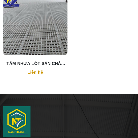
TẤM NHỰA LÓT SÀN CHĂN
NUÔI GIA SÚC, GIA CẦM
Liên hệ