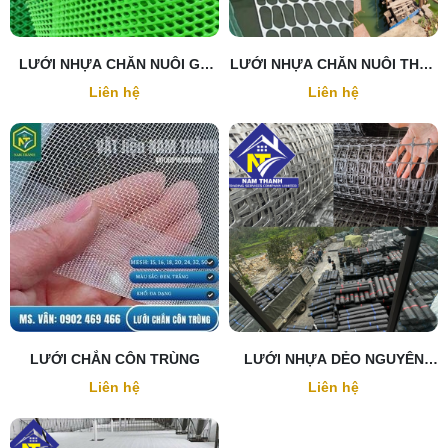
LƯỚI NHỰA CHĂN NUÔI GÀ
LƯỚI NHỰA CHĂN NUÔI THỦY
VỊT
SẢN
Liên hệ
Liên hệ
LƯỚI CHẮN CÔN TRÙNG
LƯỚI NHỰA DẺO NGUYÊN
SINH
Liên hệ
Liên hệ