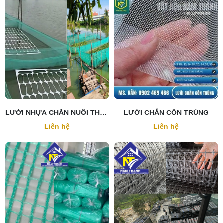
LƯỚI NHỰA CHĂN NUÔI THỦY
LƯỚI CHẮN CÔN TRÙNG
SẢN
Liên hệ
Liên hệ