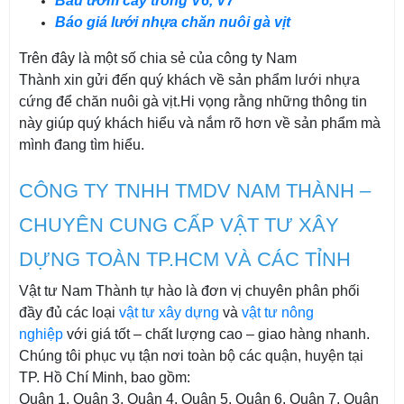
Bầu ươm cây trồng V6, V7
Báo giá lưới nhựa chăn nuôi gà vịt
Trên đây là một số chia sẻ của công ty Nam
Thành xin gửi đến quý khách về sản phẩm lưới nhựa
cứng để chăn nuôi gà vịt.Hi vọng rằng những thông tin
này giúp quý khách hiểu và nắm rõ hơn về sản phẩm mà
mình đang tìm hiểu.
CÔNG TY TNHH TMDV NAM THÀNH –
CHUYÊN CUNG CẤP VẬT TƯ XÂY
DỰNG TOÀN TP.HCM VÀ CÁC TỈNH
Vật tư Nam Thành tự hào là đơn vị chuyên phân phối
đầy đủ các loại
vật tư xây dựng
và
vật tư nông
nghiệp
với giá tốt – chất lượng cao – giao hàng nhanh.
Chúng tôi phục vụ tận nơi toàn bộ các quận, huyện tại
TP. Hồ Chí Minh, bao gồm:
Quận 1, Quận 3, Quận 4, Quận 5, Quận 6, Quận 7, Quận