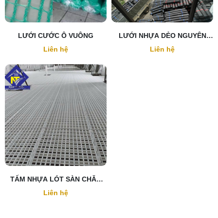
LƯỚI CƯỚC Ô VUÔNG
LƯỚI NHỰA DẺO NGUYÊN
SINH
Liên hệ
Liên hệ
TẤM NHỰA LÓT SÀN CHĂN
NUÔI GIA SÚC, GIA CẦM
Liên hệ