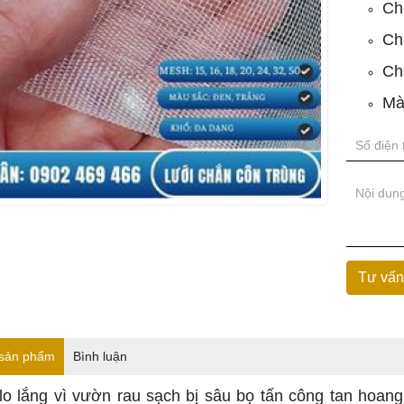
Ch
Ch
Ch
Mà
 sản phẩm
Bình luận
lo lắng vì vườn rau sạch bị sâu bọ tấn công tan hoang