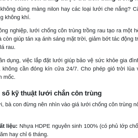
 không dùng màng nilon hay các loại lưới che nắng? C
ng không khí.
ông nghiệp, lưới chống côn trùng trồng rau tạo ra một h
 còn giúp tán xạ ánh sáng mặt trời, giảm bớt tác động 
lá rau.
ân dụng, việc lắp đặt lưới giúp bảo vệ sức khỏe gia đì
 không cần đóng kín cửa 24/7. Cho phép gió trời lùa 
m mốc.
số kỹ thuật lưới chắn côn trùng
i, bà con đừng nên nhìn vào giá lưới chống côn trùng n
i
t liệu:
Nhựa HDPE nguyên sinh 100% (có phủ lớp chống
ăm hay chỉ 6 tháng.