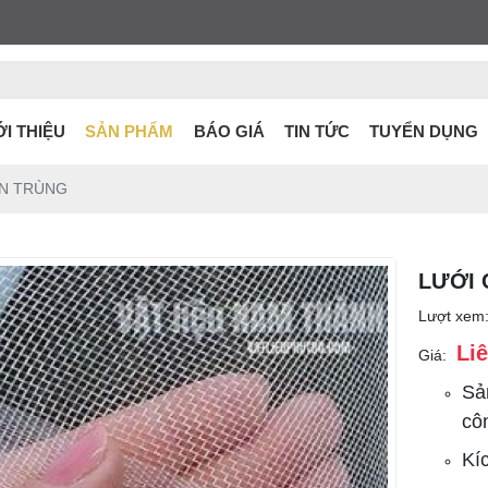
ỚI THIỆU
SẢN PHẨM
BÁO GIÁ
TIN TỨC
TUYỂN DỤNG
ÔN TRÙNG
LƯỚI 
Lượt xem
Li
Giá:
Sả
côn
Kí