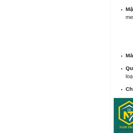
Mậ
mes
Mà
Qu
lo
Ch