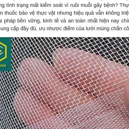
ong tình trạng mất kiểm soát vì ruồi muỗi gây bệnh? Th
ền thuốc bảo vệ thực vật nhưng hiệu quả vẫn không tri
ải pháp bền vững, kinh tế và an toàn nhất hiện nay ch
cung cấp đầy đủ, ưu nhược điểm của lưới mùng chắn cô