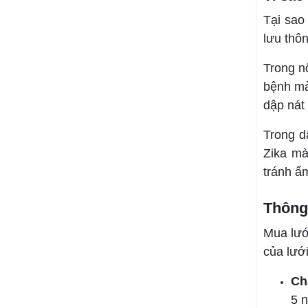
mua tại Nam Thành,
Tại sao
khách hàng được cam
kết: giá tốt hơn thị
lưu thô
trường 5% đến 10%,
giao hàng nhanh tận
Trong n
nơi tại Tây Ninh, hỗ trợ
chiết khấu cho nhà
bệnh mà
thầu thi công số lượng
dập nát 
lớn.
Trong d
Zika mà
tránh ẩ
Thông 
Mua lướ
của lướ
Chấ
5 n