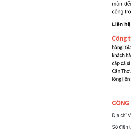
mòn đến
công tr
Liên hệ
Công 
hàng. Gi
khách hà
cấp cả sỉ
Cần Thơ,
lòng liên
CÔNG 
Địa chỉ 
Số điện t