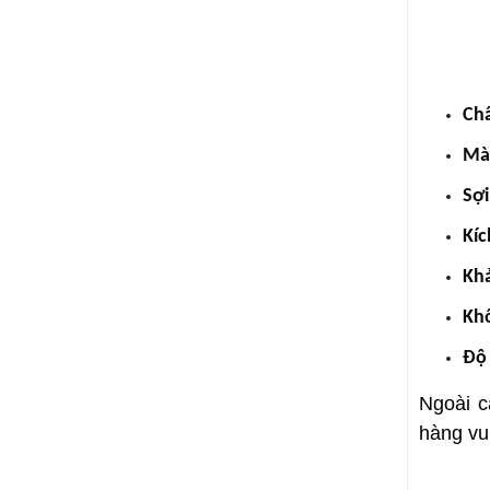
Chấ
Mà
Sợi
Kíc
Khả
Khổ
Độ 
Ngoài c
hàng vu