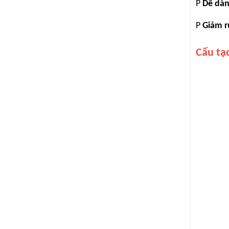
P
Dễ dàn
mua tại Nam Thành,
khách hàng được cam
P
Giảm r
kết: giá tốt hơn thị
trường 5% đến 10%,
giao hàng nhanh tận
Cấu tạo
nơi tại Tây Ninh, hỗ trợ
chiết khấu cho nhà
thầu thi công số lượng
lớn.