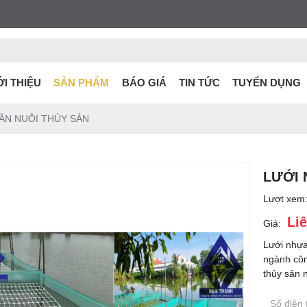
ỚI THIỆU
SẢN PHẨM
BÁO GIÁ
TIN TỨC
TUYỂN DỤNG
ĂN NUÔI THỦY SẢN
LƯỚI 
Lượt xem
Li
Giá:
Lưới nhựa
ngành côn
thủy sản n