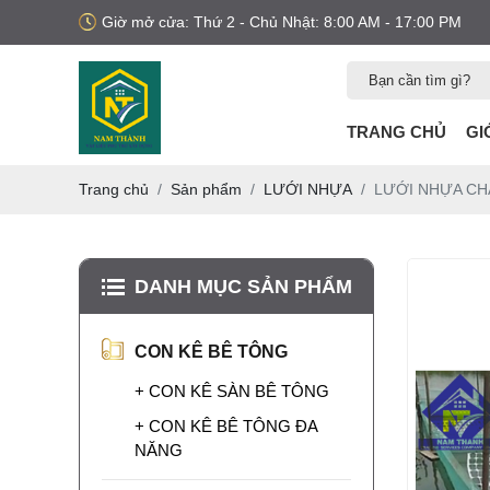
Giờ mở cửa: Thứ 2 - Chủ Nhật: 8:00 AM - 17:00 PM
TRANG CHỦ
GI
Trang chủ
Sản phẩm
LƯỚI NHỰA
LƯỚI NHỰA CH
DANH MỤC SẢN PHẨM
MUA NẸP XÂY
DỰNG Ở ĐÂU?
CON KÊ BÊ TÔNG
Bạn đang tìm mua nẹp
nhựa xây dựng? Xem
+ CON KÊ SÀN BÊ TÔNG
ngay các loại nẹp nhựa
trát tường, nẹp nhựa
LƯỚI BAO CHE
+ CON KÊ BÊ TÔNG ĐA
công trình uy tín, chất
CÔNG TRÌNH KHỔ
NĂNG
lượng, giao hàng toàn
3M X 50M
Lưới bao che công
quốc.
trình khổ 3m x 50m là