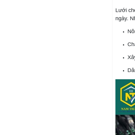
mua tại Nam Thành,
Lưới ch
khách hàng được cam
kết: giá tốt hơn thị
ngày. N
trường 5% đến 10%,
giao hàng nhanh tận
Nôn
nơi tại Tây Ninh, hỗ trợ
chiết khấu cho nhà
thầu thi công số lượng
Chă
lớn.
Xây
Dâ