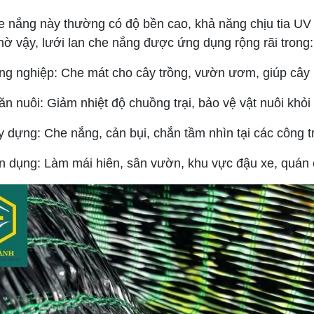
e nắng này thường có độ bền cao, khả năng chịu tia UV tố
hờ vậy, lưới lan che nắng được ứng dụng rộng rãi trong:
g nghiệp: Che mát cho cây trồng, vườn ươm, giúp cây p
n nuôi: Giảm nhiệt độ chuồng trại, bảo vệ vật nuôi khỏi 
 dựng: Che nắng, cản bụi, chắn tầm nhìn tại các công tr
n dụng: Làm mái hiên, sân vườn, khu vực đậu xe, quán 