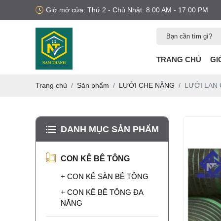
Giờ mở cửa: Thứ 2 - Chủ Nhật: 8:00 AM - 17:00 PM
TRANG CHỦ
GI
Trang chủ
Sản phẩm
LƯỚI CHE NẮNG
LƯỚI LAN
DANH MỤC SẢN PHẨM
MUA NẸP XÂY
DỰNG Ở ĐÂU?
CON KÊ BÊ TÔNG
Bạn đang tìm mua nẹp
nhựa xây dựng? Xem
+ CON KÊ SÀN BÊ TÔNG
ngay các loại nẹp nhựa
trát tường, nẹp nhựa
LƯỚI BAO CHE
+ CON KÊ BÊ TÔNG ĐA
công trình uy tín, chất
CÔNG TRÌNH KHỔ
NĂNG
lượng, giao hàng toàn
3M X 50M
Lưới bao che công
quốc.
trình khổ 3m x 50m là