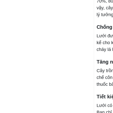
70%, 80
vậy, câ
lý tưởn
Chống 
Lưới đượ
kể cho 
cháy lá
Tăng n
Cây trồn
chế côn
thuốc bả
Tiết k
Lưới có 
Bạn chỉ