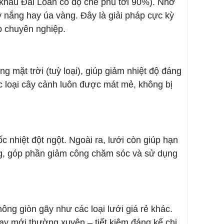
khẩu Đài Loan có độ che phủ tới 90%). Nhờ
 nắng hay úa vàng. Đây là giải pháp cực kỳ
p chuyên nghiệp.
 mặt trời (tuỳ loại), giúp giảm nhiệt độ đáng
c loại cây cảnh luôn được mát mẻ, không bị
c nhiệt đột ngột. Ngoài ra, lưới còn giúp hạn
ng, góp phần giảm công chăm sóc và sử dụng
ông giòn gãy như các loại lưới giá rẻ khác.
hay mới thường xuyên – tiết kiệm đáng kể chi