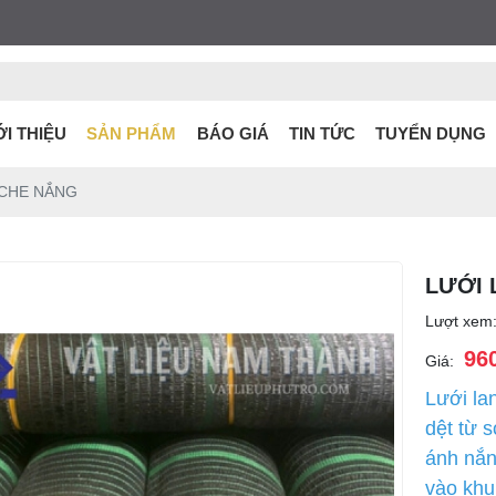
ỚI THIỆU
SẢN PHẨM
BÁO GIÁ
TIN TỨC
TUYỂN DỤNG
 CHE NẮNG
LƯỚI 
Lượt xem
96
Giá:
Lưới la
dệt từ 
ánh nắn
vào khu