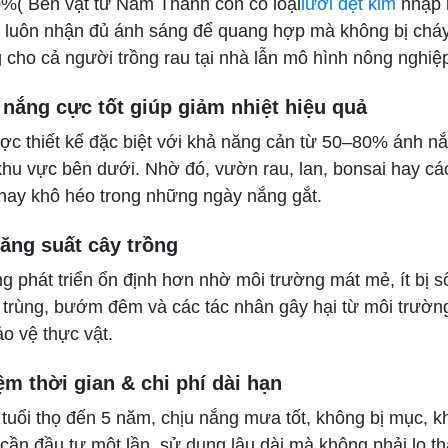
%( Bên vật tư Nam Thành còn có loại
lưới dệt kim
nhập 
y luôn nhận đủ ánh sáng để quang hợp mà không bị cháy
g cho cả người trồng rau tại nhà lẫn mô hình nông nghiệ
nắng cực tốt giúp giảm nhiệt hiệu quả
c thiết kế đặc biệt với khả năng cản từ 50–80% ánh nắng
khu vực bên dưới. Nhờ đó, vườn rau, lan, bonsai hay cá
 hay khô héo trong những ngày nắng gắt.
ăng suất cây trồng
g phát triển ổn định hơn nhờ môi trường mát mẻ, ít bị số
 trùng, bướm đêm và các tác nhân gây hại từ môi trườ
o vệ thực vật.
iệm thời gian & chi phí dài hạn
tuổi thọ đến 5 năm, chịu nắng mưa tốt, không bị mục, kh
 cần đầu tư một lần, sử dụng lâu dài mà không phải lo t