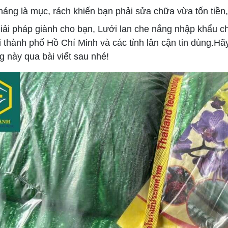
tháng là mục, rách khiến bạn phải sửa chữa vừa tốn tiền,
giải pháp giành cho bạn, Lưới lan che nắng nhập khẩu c
i thành phố Hồ Chí Minh và các tỉnh lân cận tin dùng.Hã
g này qua bài viết sau nhé!