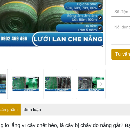
 sản phẩm
Bình luận
 lo lắng vì cây chết héo, lá cây bị cháy do nắng gắt? B