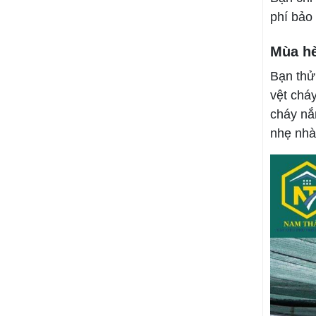
phí bảo 
Mùa hè
Bạn thử 
vệt chá
cháy nắ
nhẹ nhà