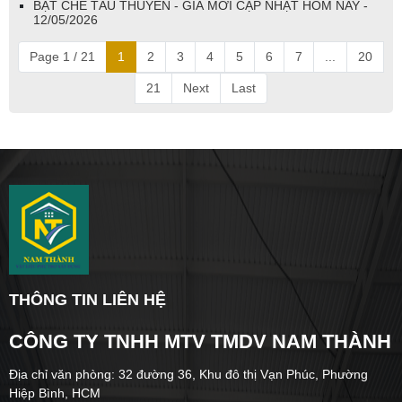
BẠT CHE TÀU THUYỀN - GIÁ MỚI CẬP NHẬT HÔM NAY -
12/05/2026
Page 1 / 21
1
2
3
4
5
6
7
...
20
21
Next
Last
THÔNG TIN LIÊN HỆ
CÔNG TY TNHH MTV TMDV NAM THÀNH
Địa chỉ văn phòng: 32 đường 36, Khu đô thị Vạn Phúc, Phường
Hiệp Bình, HCM