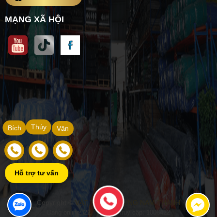
MẠNG XÃ HỘI
Thúy
Bích
Vân
Hỗ trợ tư vấn
Copyright ©
VẬT TƯ XÂY DỰNG NAM THÀNH
Đang online: 22
|
Tổng truy cập: 1006422