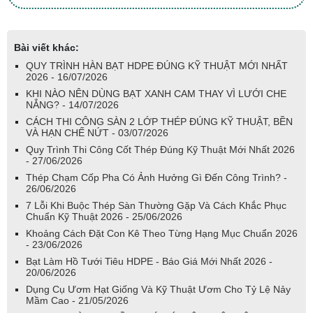
Bài viết khác:
QUY TRÌNH HÀN BẠT HDPE ĐÚNG KỸ THUẬT MỚI NHẤT
2026 - 16/07/2026
KHI NÀO NÊN DÙNG BẠT XANH CAM THAY VÌ LƯỚI CHE
NẮNG? - 14/07/2026
CÁCH THI CÔNG SÀN 2 LỚP THÉP ĐÚNG KỸ THUẬT, BỀN
VÀ HẠN CHẾ NỨT - 03/07/2026
Quy Trình Thi Công Cốt Thép Đúng Kỹ Thuật Mới Nhất 2026
- 27/06/2026
Thép Chạm Cốp Pha Có Ảnh Hưởng Gì Đến Công Trình? -
26/06/2026
7 Lỗi Khi Buộc Thép Sàn Thường Gặp Và Cách Khắc Phục
Chuẩn Kỹ Thuật 2026 - 25/06/2026
Khoảng Cách Đặt Con Kê Theo Từng Hạng Mục Chuẩn 2026
- 23/06/2026
Bạt Làm Hồ Tưới Tiêu HDPE - Báo Giá Mới Nhất 2026 -
20/06/2026
Dụng Cụ Ươm Hạt Giống Và Kỹ Thuật Ươm Cho Tỷ Lệ Nảy
Mầm Cao - 21/05/2026