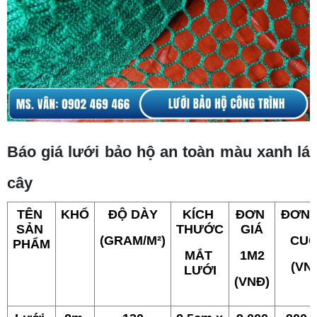
Báo giá lưới bảo hộ an toàn màu xanh lá
cây
TÊN 
KHỔ
ĐỘ DÀY
KÍCH 
ĐƠN 
ĐƠN 
SẢN 
THƯỚC
GIÁ
(GRAM/M²)
CU
PHẨM
MẮT 
1M2
(VN
LƯỚI
(VNĐ)