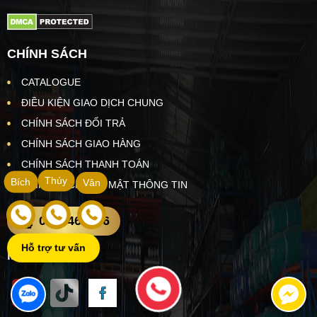
CHÍNH SÁCH
CATALOGUE
ĐIỀU KIỆN GIAO DỊCH CHUNG
CHÍNH SÁCH ĐỔI TRẢ
CHÍNH SÁCH GIAO HÀNG
CHÍNH SÁCH THANH TOÁN
Thúy
Bích
Vân
CHÍNH SÁCH BẢO MẬT THÔNG TIN
0902469466
Hỗ trợ tư vấn
MẠNG XÃ HỘI