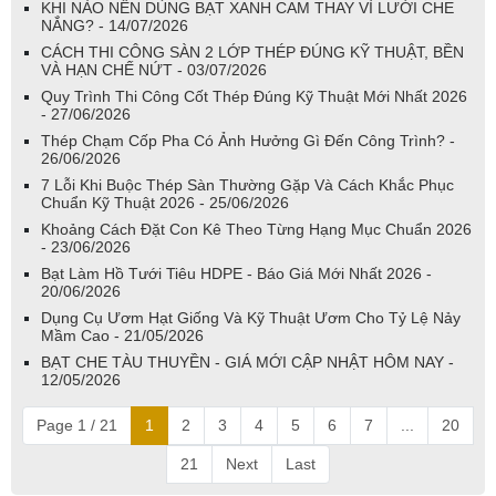
KHI NÀO NÊN DÙNG BẠT XANH CAM THAY VÌ LƯỚI CHE
NẮNG? - 14/07/2026
CÁCH THI CÔNG SÀN 2 LỚP THÉP ĐÚNG KỸ THUẬT, BỀN
VÀ HẠN CHẾ NỨT - 03/07/2026
Quy Trình Thi Công Cốt Thép Đúng Kỹ Thuật Mới Nhất 2026
- 27/06/2026
Thép Chạm Cốp Pha Có Ảnh Hưởng Gì Đến Công Trình? -
26/06/2026
7 Lỗi Khi Buộc Thép Sàn Thường Gặp Và Cách Khắc Phục
Chuẩn Kỹ Thuật 2026 - 25/06/2026
Khoảng Cách Đặt Con Kê Theo Từng Hạng Mục Chuẩn 2026
- 23/06/2026
Bạt Làm Hồ Tưới Tiêu HDPE - Báo Giá Mới Nhất 2026 -
20/06/2026
Dụng Cụ Ươm Hạt Giống Và Kỹ Thuật Ươm Cho Tỷ Lệ Nảy
Mầm Cao - 21/05/2026
BẠT CHE TÀU THUYỀN - GIÁ MỚI CẬP NHẬT HÔM NAY -
12/05/2026
Page 1 / 21
1
2
3
4
5
6
7
...
20
21
Next
Last