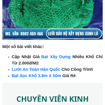
Một số bài viết khác:
Cập Nhật Giá
Bạt Xây Dựng
Nhiều Khổ Chỉ
Từ 2.000đ/M2
Lưới An Toàn Hàn Quốc
Cho Công Trình
Bạt Sọc Khổ 3.8m X 50m
Giá Rẻ
CHUYÊN VIÊN KINH