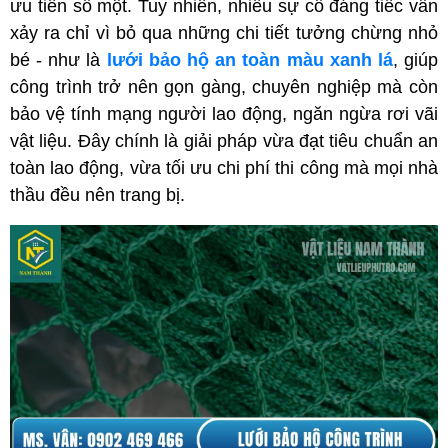
ưu tiên số một. Tuy nhiên, nhiều sự cố đáng tiếc vẫn 
xảy ra chỉ vì bỏ qua những chi tiết tưởng chừng nhỏ 
bé - như là 
lưới bảo hộ an toàn màu xanh lá
, giúp 
công trình trở nên gọn gàng, chuyên nghiệp mà còn 
bảo vệ tính mạng người lao động, ngăn ngừa rơi vãi 
vật liệu. Đây chính là giải pháp vừa đạt tiêu chuẩn an 
toàn lao động, vừa tối ưu chi phí thi công mà mọi nhà 
thầu đều nên trang bị.