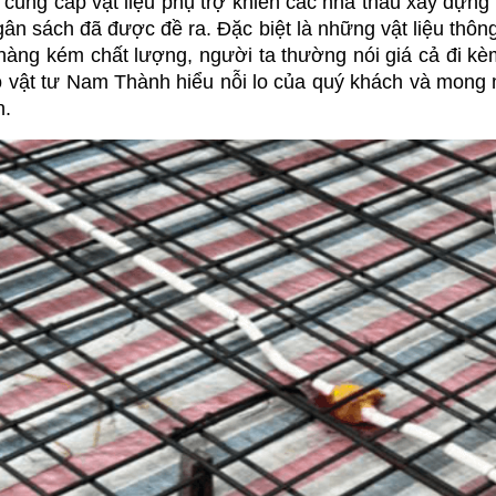
 cung cấp vật liệu phụ trợ khiến các nhà thầu xây dựng
gân sách đã được đề ra. Đặc biệt là những vật liệu thô
àng kém chất lượng, người ta thường nói giá cả đi kèm
o vật tư Nam Thành hiểu nỗi lo của quý khách và mong m
n.