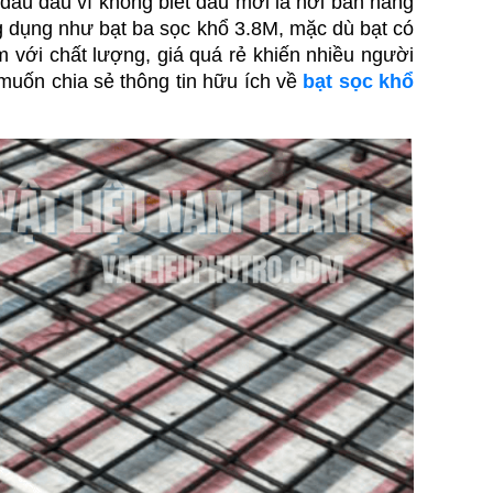
 đau đầu vì không biết đâu mới là nơi bán hàng 
ng dụng như bạt ba sọc khổ 3.8M, mặc dù bạt có 
 với chất lượng, giá quá rẻ khiến nhiều người 
uốn chia sẻ thông tin hữu ích về 
bạt sọc khổ 