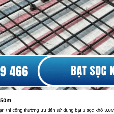
x 50m
n thi công thường ưu tiên sử dụng bạt 3 sọc khổ 3.8M 