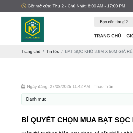
Giờ mở cửa: Thứ 2 - Chủ Nhật: 8:00 AM - 17:00 PM
TRANG CHỦ
GI
Trang chủ
Tin tức
BẠT SỌC KHỔ 3.8M X 50M GIÁ RẺ
Ngày đăng: 27/09/2025 11:42 AM
- Thảo Trâm
Danh mục
BÍ QUYẾT CHỌN MUA BẠT SỌC 