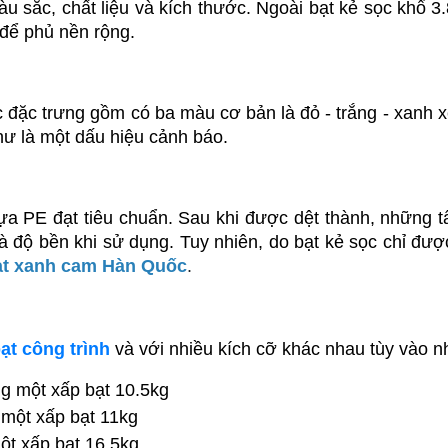
àu sắc, chất liệu và kích thước. Ngoài bạt kẻ sọc khổ 3
 để phủ nền rộng.
 đặc trưng gồm có ba màu cơ bản là đỏ - trắng - xanh x
như là một dấu hiệu cảnh báo.
hựa PE đạt tiêu chuẩn. Sau khi được dệt thành, những
 độ bền khi sử dụng. Tuy nhiên, do bạt kẻ sọc chỉ đượ
ạt xanh cam Hàn Quốc
.
ạt công trình
 và
với nhiều kích cỡ khác nhau tùy vào 
g một xấp bạt 10.5kg
 một xấp bạt 11kg
ột xấp bạt 16.5kg