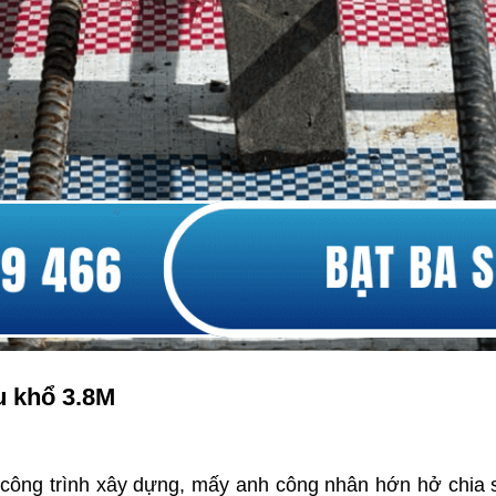
u khổ 3.8M
 công trình xây dựng, mấy anh công nhân hớn hở chia 