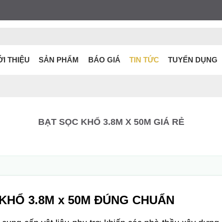
ỚI THIỆU
SẢN PHẨM
BÁO GIÁ
TIN TỨC
TUYỂN DỤNG
BẠT SỌC KHỔ 3.8M X 50M GIÁ RẺ
KHỔ 3.8M x 50M ĐÚNG CHUẨN