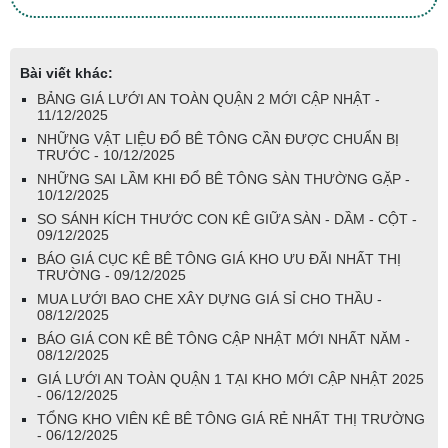
Bài viết khác:
BẢNG GIÁ LƯỚI AN TOÀN QUẬN 2 MỚI CẬP NHẬT -
11/12/2025
NHỮNG VẬT LIỆU ĐỔ BÊ TÔNG CẦN ĐƯỢC CHUẨN BỊ
TRƯỚC - 10/12/2025
NHỮNG SAI LẦM KHI ĐỔ BÊ TÔNG SÀN THƯỜNG GẶP -
10/12/2025
SO SÁNH KÍCH THƯỚC CON KÊ GIỮA SÀN - DẦM - CỘT -
09/12/2025
BÁO GIÁ CỤC KÊ BÊ TÔNG GIÁ KHO ƯU ĐÃI NHẤT THỊ
TRƯỜNG - 09/12/2025
MUA LƯỚI BAO CHE XÂY DỰNG GIÁ SỈ CHO THẦU -
08/12/2025
BÁO GIÁ CON KÊ BÊ TÔNG CẬP NHẬT MỚI NHẤT NĂM -
08/12/2025
GIÁ LƯỚI AN TOÀN QUẬN 1 TẠI KHO MỚI CẬP NHẬT 2025
- 06/12/2025
TỔNG KHO VIÊN KÊ BÊ TÔNG GIÁ RẺ NHẤT THỊ TRƯỜNG
- 06/12/2025