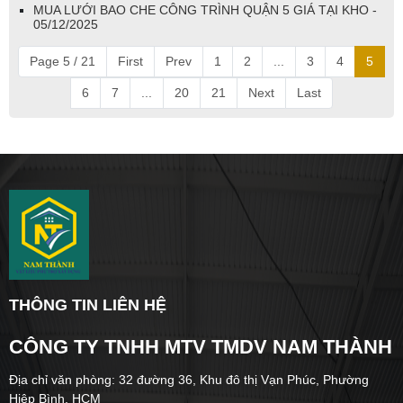
MUA LƯỚI BAO CHE CÔNG TRÌNH QUẬN 5 GIÁ TẠI KHO -
05/12/2025
Page 5 / 21
First
Prev
1
2
...
3
4
5
6
7
...
20
21
Next
Last
THÔNG TIN LIÊN HỆ
CÔNG TY TNHH MTV TMDV NAM THÀNH
Địa chỉ văn phòng: 32 đường 36, Khu đô thị Vạn Phúc, Phường
Hiệp Bình, HCM