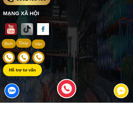
MẠNG XÃ HỘI
Thúy
Bích
Vân
Hỗ trợ tư vấn
Copyright ©
VẬT TƯ XÂY DỰNG NAM THÀNH
Đang online: 37
|
Tổng truy cập: 1009894