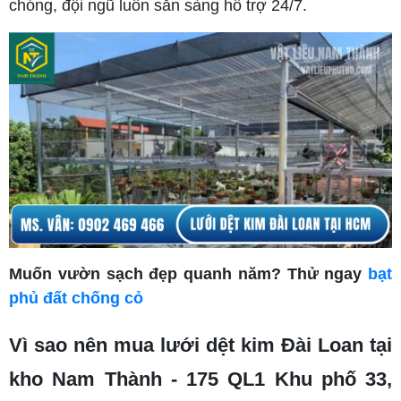
chóng, đội ngũ luôn sẵn sàng hỗ trợ 24/7.
Muốn vườn sạch đẹp quanh năm? Thử ngay
bạt
phủ đất chống cỏ
Vì sao nên mua lưới dệt kim Đài Loan tại
kho Nam Thành - 175 QL1 Khu phố 33,