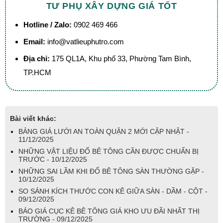
TƯ PHỤ XÂY DỰNG GIÁ TỐT
Hotline / Zalo:
0902 469 466
Email:
info@vatlieuphutro.com
Địa chỉ:
175 QL1A, Khu phố 33, Phường Tam Bình,
TP.HCM
Bài viết khác:
BẢNG GIÁ LƯỚI AN TOÀN QUẬN 2 MỚI CẬP NHẬT -
11/12/2025
NHỮNG VẬT LIỆU ĐỔ BÊ TÔNG CẦN ĐƯỢC CHUẨN BỊ
TRƯỚC - 10/12/2025
NHỮNG SAI LẦM KHI ĐỔ BÊ TÔNG SÀN THƯỜNG GẶP -
10/12/2025
SO SÁNH KÍCH THƯỚC CON KÊ GIỮA SÀN - DẦM - CỘT -
09/12/2025
BÁO GIÁ CỤC KÊ BÊ TÔNG GIÁ KHO ƯU ĐÃI NHẤT THỊ
TRƯỜNG - 09/12/2025