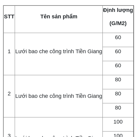
Định lượng
K
STT
Tên sản phẩm
(G/M2)
60
1
Lưới bao che công trình Tiền Giang
60
60
80
2
80
Lưới bao che công trình Tiền Giang
80
100
3
100