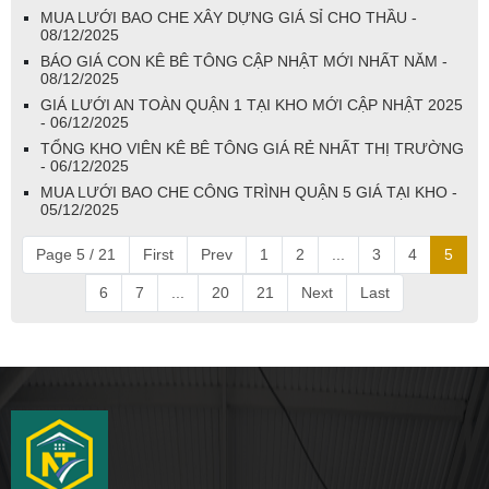
MUA LƯỚI BAO CHE XÂY DỰNG GIÁ SỈ CHO THẦU -
08/12/2025
BÁO GIÁ CON KÊ BÊ TÔNG CẬP NHẬT MỚI NHẤT NĂM -
08/12/2025
GIÁ LƯỚI AN TOÀN QUẬN 1 TẠI KHO MỚI CẬP NHẬT 2025
- 06/12/2025
TỔNG KHO VIÊN KÊ BÊ TÔNG GIÁ RẺ NHẤT THỊ TRƯỜNG
- 06/12/2025
MUA LƯỚI BAO CHE CÔNG TRÌNH QUẬN 5 GIÁ TẠI KHO -
05/12/2025
Page 5 / 21
First
Prev
1
2
...
3
4
5
6
7
...
20
21
Next
Last