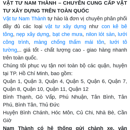
VẬT TƯ NAM THÀNH – CHUYÊN CUNG CẤP VẬT
TƯ XÂY DỰNG TRÊN TOÀN QUỐC
Vật tư Nam Thành
tự hào là đơn vị chuyên phân phối
đầy đủ các loại
vật tư xây dựng
như
con kê bê
tông
,
nẹp xây dựng
,
bạt che mưa
,
nilon lót sàn
,
lưới
công trình
,
màng chống thấm mái tôn
,
lưới tô
tường
,.. giá tốt - chất lượng cao - giao hàng nhanh
trên toàn quốc.
Chúng tôi phục vụ tận nơi toàn bộ các quận, huyện
tại TP. Hồ Chí Minh, bao gồm:
Quận 1, Quận 3, Quận 4, Quận 5, Quận 6, Quận 7,
Quận 8, Quận 10, Quận 11, Quận 12
Bình Thạnh, Gò Vấp, Phú Nhuận, Tân Bình, Tân
Phú, Bình Tân, Thủ Đức
Huyện Bình Chánh, Hóc Môn, Củ Chi, Nhà Bè, Cần
Giờ
Nam Thành có hệ thống gửi chành xe, vận