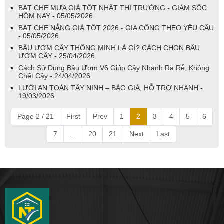
BẠT CHE MƯA GIÁ TỐT NHẤT THỊ TRƯỜNG - GIẢM SỐC
HÔM NAY - 05/05/2026
BẠT CHE NẮNG GIÁ TỐT 2026 - GIA CÔNG THEO YÊU CẦU
- 05/05/2026
BẦU ƯƠM CÂY THÔNG MINH LÀ GÌ? CÁCH CHỌN BẦU
ƯƠM CÂY - 25/04/2026
Cách Sử Dụng Bầu Ươm V6 Giúp Cây Nhanh Ra Rễ, Không
Chết Cây - 24/04/2026
LƯỚI AN TOÀN TÂY NINH – BÁO GIÁ, HỖ TRỢ NHANH -
19/03/2026
Page 2 / 21
First
Prev
1
2
3
4
5
6
7
...
20
21
Next
Last