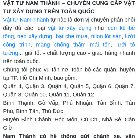
VẬT TƯ NAM THÀNH – CHUYÊN CUNG CẤP VẬT
TƯ XÂY DỰNG TRÊN TOÀN QUỐC
Vật tư Nam Thành
tự hào là đơn vị chuyên phân phối
đầy đủ các loại
vật tư xây dựng
như
con kê bê
tông
,
nẹp xây dựng
,
bạt che mưa
,
nilon lót sàn
,
lưới
công trình
,
màng chống thấm mái tôn
,
lưới tô
tường
,.. giá tốt - chất lượng cao - giao hàng nhanh
trên toàn quốc.
Chúng tôi phục vụ tận nơi toàn bộ các quận, huyện
tại TP. Hồ Chí Minh, bao gồm:
Quận 1, Quận 3, Quận 4, Quận 5, Quận 6, Quận 7,
Quận 8, Quận 10, Quận 11, Quận 12
Bình Thạnh, Gò Vấp, Phú Nhuận, Tân Bình, Tân
Phú, Bình Tân, Thủ Đức
Huyện Bình Chánh, Hóc Môn, Củ Chi, Nhà Bè, Cần
Giờ
Nam Thành có hệ thống gửi chành xe, vận