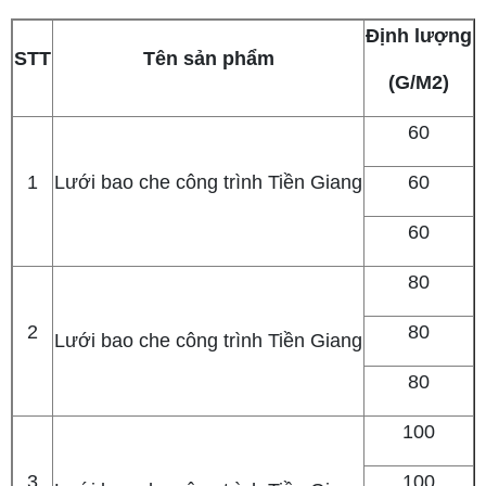
Định lượng
K
STT
Tên sản phẩm
(G/M2)
60
1
Lưới bao che công trình Tiền Giang
60
60
80
2
80
Lưới bao che công trình Tiền Giang
80
100
3
100