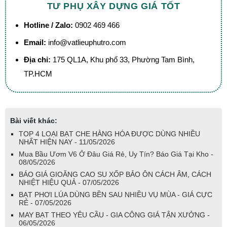
TƯ PHỤ XÂY DỰNG GIÁ TỐT
Hotline / Zalo:
0902 469 466
Email:
info@vatlieuphutro.com
Địa chỉ:
175 QL1A, Khu phố 33, Phường Tam Bình,
TP.HCM
Bài viết khác:
TOP 4 LOẠI BẠT CHE HÀNG HÓA ĐƯỢC DÙNG NHIỀU
NHẤT HIỆN NAY - 11/05/2026
Mua Bầu Ươm V6 Ở Đâu Giá Rẻ, Uy Tín? Báo Giá Tại Kho -
08/05/2026
BÁO GIÁ GIOĂNG CAO SU XỐP BẢO ÔN CÁCH ÂM, CÁCH
NHIỆT HIỆU QUẢ - 07/05/2026
BẠT PHƠI LÚA DÙNG BỀN SAU NHIỀU VỤ MÙA - GIÁ CỰC
RẺ - 07/05/2026
MAY BẠT THEO YÊU CẦU - GIA CÔNG GIÁ TẬN XƯỞNG -
06/05/2026