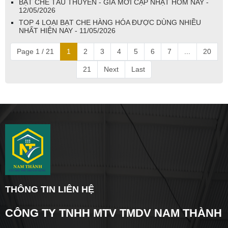
BẠT CHE TÀU THUYỀN - GIÁ MỚI CẬP NHẬT HÔM NAY -
12/05/2026
TOP 4 LOẠI BẠT CHE HÀNG HÓA ĐƯỢC DÙNG NHIỀU
NHẤT HIỆN NAY - 11/05/2026
Page 1 / 21
1
2
3
4
5
6
7
...
20
21
Next
Last
THÔNG TIN LIÊN HỆ
CÔNG TY TNHH MTV TMDV NAM THÀNH