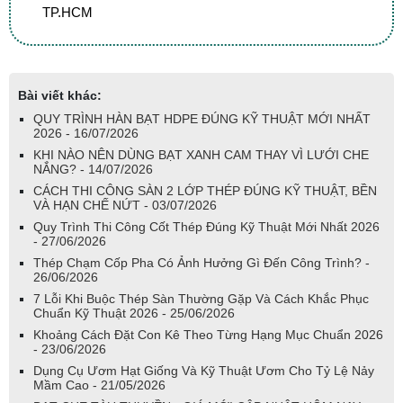
TP.HCM
Bài viết khác:
QUY TRÌNH HÀN BẠT HDPE ĐÚNG KỸ THUẬT MỚI NHẤT
2026 - 16/07/2026
KHI NÀO NÊN DÙNG BẠT XANH CAM THAY VÌ LƯỚI CHE
NẮNG? - 14/07/2026
CÁCH THI CÔNG SÀN 2 LỚP THÉP ĐÚNG KỸ THUẬT, BỀN
VÀ HẠN CHẾ NỨT - 03/07/2026
Quy Trình Thi Công Cốt Thép Đúng Kỹ Thuật Mới Nhất 2026
- 27/06/2026
Thép Chạm Cốp Pha Có Ảnh Hưởng Gì Đến Công Trình? -
26/06/2026
7 Lỗi Khi Buộc Thép Sàn Thường Gặp Và Cách Khắc Phục
Chuẩn Kỹ Thuật 2026 - 25/06/2026
Khoảng Cách Đặt Con Kê Theo Từng Hạng Mục Chuẩn 2026
- 23/06/2026
Dụng Cụ Ươm Hạt Giống Và Kỹ Thuật Ươm Cho Tỷ Lệ Nảy
Mầm Cao - 21/05/2026