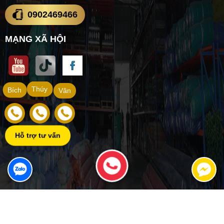
0902469466
MẠNG XÃ HỘI
Thúy
Bích
Vân
Hỗ trợ tư vấn