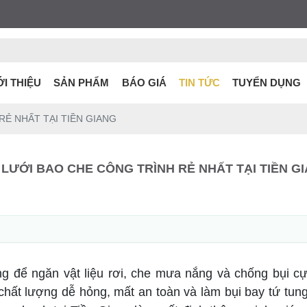
ỚI THIỆU
SẢN PHẨM
BÁO GIÁ
TIN TỨC
TUYỂN DỤNG
RẺ NHẤT TẠI TIỀN GIANG
 LƯỚI BAO CHE CÔNG TRÌNH RẺ NHẤT TẠI TIỀN G
g để ngăn vật liệu rơi, che mưa nắng và chống bụi cực
 chất lượng dễ hỏng, mất an toàn và làm bụi bay tứ tun