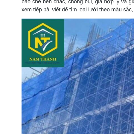
bao che bền chắc, chống bụi, giá hợp lý và g
xem tiếp bài viết để tìm loại lưới theo màu sắc,