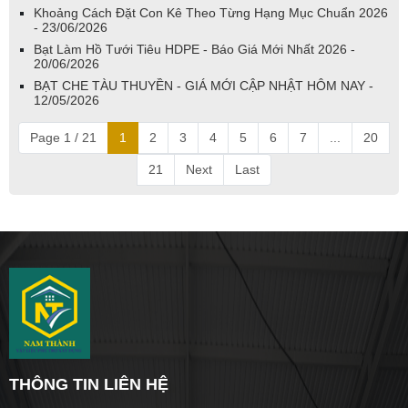
Khoảng Cách Đặt Con Kê Theo Từng Hạng Mục Chuẩn 2026
- 23/06/2026
Bạt Làm Hồ Tưới Tiêu HDPE - Báo Giá Mới Nhất 2026 -
20/06/2026
BẠT CHE TÀU THUYỀN - GIÁ MỚI CẬP NHẬT HÔM NAY -
12/05/2026
Page 1 / 21
1
2
3
4
5
6
7
...
20
21
Next
Last
THÔNG TIN LIÊN HỆ