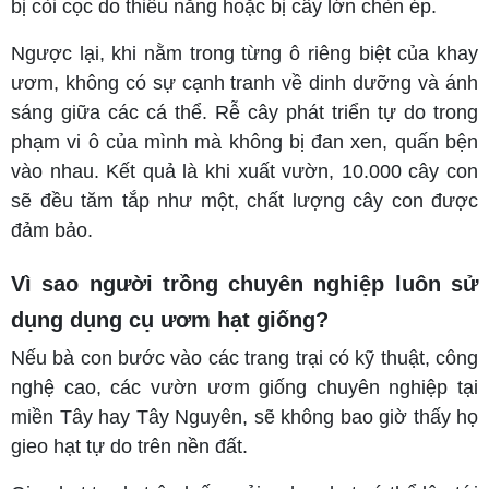
bị còi cọc do thiếu nắng hoặc bị cây lớn chèn ép.
Ngược lại, khi nằm trong từng ô riêng biệt của khay
ươm, không có sự cạnh tranh về dinh dưỡng và ánh
sáng giữa các cá thể. Rễ cây phát triển tự do trong
phạm vi ô của mình mà không bị đan xen, quấn bện
vào nhau. Kết quả là khi xuất vườn, 10.000 cây con
sẽ đều tăm tắp như một, chất lượng cây con được
đảm bảo.
Vì sao người trồng chuyên nghiệp luôn sử
dụng dụng cụ ươm hạt giống?
Nếu bà con bước vào các trang trại có kỹ thuật, công
nghệ cao, các vườn ươm giống chuyên nghiệp tại
miền Tây hay Tây Nguyên, sẽ không bao giờ thấy họ
gieo hạt tự do trên nền đất.