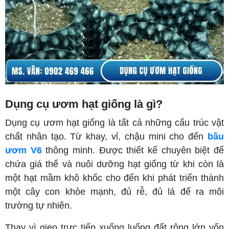
Dụng cụ ươm hạt giống là gì?
D
ụng cụ ươm hạt giống là tất cả những cấu trúc vật
chất nhân tạo. Từ khay, vỉ, chậu mini cho đến
bầu
ươm V6
thông minh. Được thiết kế chuyên biệt để
chứa giá thể và nuôi dưỡng hạt giống từ khi còn là
một hạt mầm khô khốc cho đến khi phát triển thành
một cây con khỏe mạnh, đủ rễ, đủ lá để ra môi
trường tự nhiên.
Thay vì gieo trực tiếp xuống luống đất rộng lớn vốn