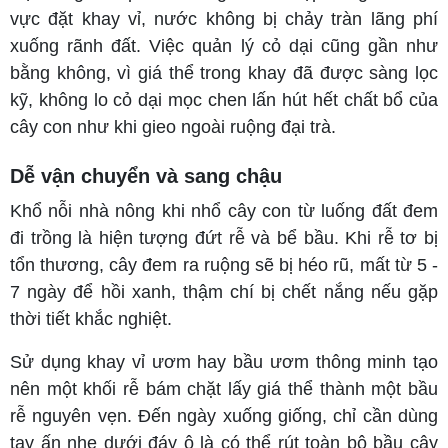
vực đặt khay vỉ, nước không bị chảy tràn lãng phí
xuống rãnh đất. Việc quản lý cỏ dại cũng gần như
bằng không, vì giá thể trong khay đã được sàng lọc
kỹ, không lo cỏ dại mọc chen lấn hút hết chất bổ của
cây con như khi gieo ngoài ruộng đại trà.
Dễ vận chuyển và sang chậu
Khổ nỗi nhà nông khi nhổ cây con từ luống đất đem
đi trồng là hiện tượng đứt rễ và bể bầu. Khi rễ tơ bị
tổn thương, cây đem ra ruộng sẽ bị héo rũ, mất từ 5 -
7 ngày để hồi xanh, thậm chí bị chết nắng nếu gặp
thời tiết khắc nghiệt.
Sử dụng khay vỉ ươm hay bầu ươm thông minh tạo
nên một khối rễ bám chặt lấy giá thể thành một bầu
rễ nguyên vẹn. Đến ngày xuống giống, chỉ cần dùng
tay ấn nhẹ dưới đáy ô là có thể rút toàn bộ bầu cây