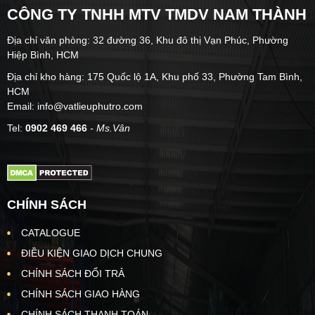
CÔNG TY TNHH MTV TMDV NAM THÀNH
Địa chỉ văn phòng: 32 đường 36, Khu đô thị Vạn Phúc, Phường
Hiệp Bình, HCM
Địa chỉ kho hàng: 175 Quốc lộ 1A, Khu phố 33, Phường Tam Bình,
HCM
Email: info@vatlieuphutro.com
Tel:
0902 469 466
- Ms.Vân
CHÍNH SÁCH
CATALOGUE
ĐIỀU KIỆN GIAO DỊCH CHUNG
CHÍNH SÁCH ĐỔI TRẢ
CHÍNH SÁCH GIAO HÀNG
CHÍNH SÁCH THANH TOÁN