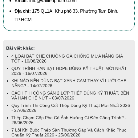
Email:
info@vatlieuphutro.com
Địa chỉ:
175 QL1A, Khu phố 33, Phường Tam Bình,
TP.HCM
Bài viết khác:
4 LOẠI BẠT CHE CHUỒNG GÀ CHỐNG MƯA NẮNG GIÁ
TỐT - 10/08/2026
QUY TRÌNH HÀN BẠT HDPE ĐÚNG KỸ THUẬT MỚI NHẤT
2026 - 16/07/2026
KHI NÀO NÊN DÙNG BẠT XANH CAM THAY VÌ LƯỚI CHE
NẮNG? - 14/07/2026
CÁCH THI CÔNG SÀN 2 LỚP THÉP ĐÚNG KỸ THUẬT, BỀN
VÀ HẠN CHẾ NỨT - 03/07/2026
Quy Trình Thi Công Cốt Thép Đúng Kỹ Thuật Mới Nhất 2026
- 27/06/2026
Thép Chạm Cốp Pha Có Ảnh Hưởng Gì Đến Công Trình? -
26/06/2026
7 Lỗi Khi Buộc Thép Sàn Thường Gặp Và Cách Khắc Phục
Chuẩn Kỹ Thuật 2026 - 25/06/2026