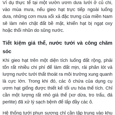
Ví dụ thực tế tại một vườn ươm dưa lưới ở củ chi,
vào mùa mưa, nếu gieo hạt trực tiếp ngoài luống
dưa, những cơn mưa xối xả đặc trưng của miền Nam
sẽ làm nén chặt đất bề mặt, khiến hạt bị ngạt oxy
hoặc thối nhũn do sũng nước.
Tiết kiệm giá thể, nước tưới và công chăm
sóc
Khi gieo hạt trên một diện tích luống đất rộng, phải
tốn rất nhiều chi phí để làm đất mịn, rải phân lót và
lượng nước tưới thất thoát ra môi trường xung quanh
là cực lớn. Trong khi đó, các ô chứa của dụng cụ
ươm hạt giống được thiết kế tối ưu hóa thể tích. Chỉ
cần một lượng rất nhỏ giá thể (xơ dừa, tro trấu, đá
perlite) đã xử lý sạch bệnh để lấp đầy các ô.
Hệ thống tưới phun sương chỉ cần tập trung vào khu