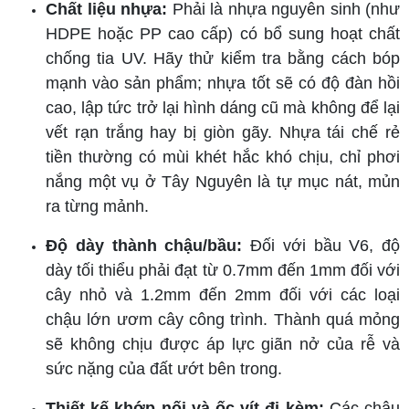
Chất liệu nhựa:
Phải là nhựa nguyên sinh (như
HDPE hoặc PP cao cấp) có bổ sung hoạt chất
chống tia UV. Hãy thử kiểm tra bằng cách bóp
mạnh vào sản phẩm; nhựa tốt sẽ có độ đàn hồi
cao, lập tức trở lại hình dáng cũ mà không để lại
vết rạn trắng hay bị giòn gãy. Nhựa tái chế rẻ
tiền thường có mùi khét hắc khó chịu, chỉ phơi
nắng một vụ ở Tây Nguyên là tự mục nát, mủn
ra từng mảnh.
Độ dày thành chậu/bầu:
Đối với bầu V6, độ
dày tối thiểu phải đạt từ 0.7mm đến 1mm đối với
cây nhỏ và 1.2mm đến 2mm đối với các loại
chậu lớn ươm cây công trình. Thành quá mỏng
sẽ không chịu được áp lực giãn nở của rễ và
sức nặng của đất ướt bên trong.
Thiết kế khớp nối và ốc vít đi kèm:
Các chậu