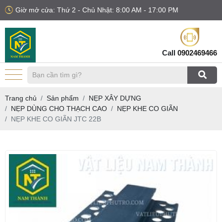
Giờ mở cửa: Thứ 2 - Chủ Nhật: 8:00 AM - 17:00 PM
Call
0902469466
Trang chủ
Sản phẩm
NẸP XÂY DỰNG
NẸP DÙNG CHO THẠCH CAO
NẸP KHE CO GIÃN
NẸP KHE CO GIÃN JTC 22B