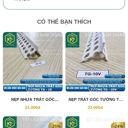
CÓ THỂ BẠN THÍCH
NẸP NHỰA TRÁT GÓC
NẸP TRÁT GÓC TƯỜNG TG
TƯỜNG TG10
10V
21.000đ
23.000đ
-25%
-24%