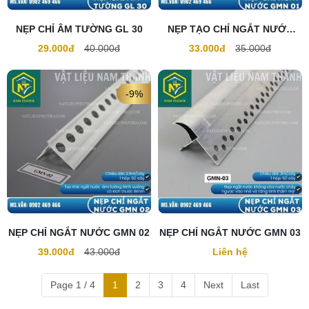
NẸP CHỈ ÂM TƯỜNG GL 30
NẸP TẠO CHỈ NGẮT NƯỚC
GMN 01
29.000đ
40.000đ
33.000đ
35.000đ
-9%
NẸP CHỈ NGẮT NƯỚC GMN 02
NẸP CHỈ NGẮT NƯỚC GMN 03
39.000đ
43.000đ
Liên hệ
Page 1 / 4
1
2
3
4
Next
Last