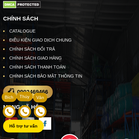
CHÍNH SÁCH
CATALOGUE
ĐIỀU KIỆN GIAO DỊCH CHUNG
CHÍNH SÁCH ĐỔI TRẢ
CHÍNH SÁCH GIAO HÀNG
CHÍNH SÁCH THANH TOÁN
CHÍNH SÁCH BẢO MẬT THÔNG TIN
0902469466
Thúy
Bích
Vân
MẠNG XÃ HỘI
Hỗ trợ tư vấn