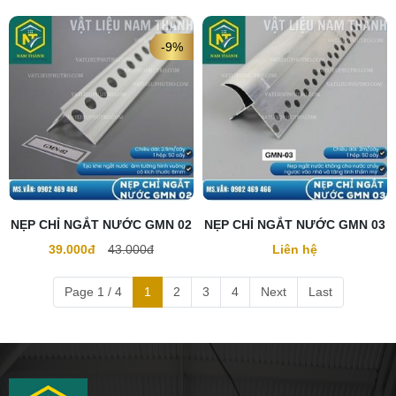
-9%
NẸP CHỈ NGẮT NƯỚC GMN 02
NẸP CHỈ NGẮT NƯỚC GMN 03
39.000đ
43.000đ
Liên hệ
Page 1 / 4
1
2
3
4
Next
Last