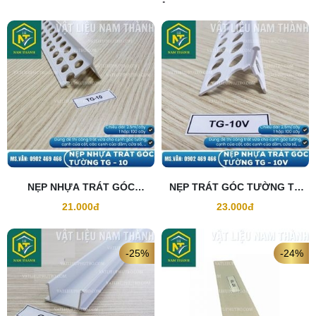
NẸP NHỰA TRÁT GÓC
NẸP TRÁT GÓC TƯỜNG TG
TƯỜNG TG10
10V
21.000đ
23.000đ
-25%
-24%