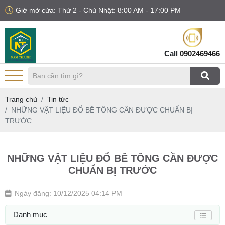
Giờ mở cửa: Thứ 2 - Chủ Nhật: 8:00 AM - 17:00 PM
Call
0902469466
Trang chủ
Tin tức
NHỮNG VẬT LIỆU ĐỔ BÊ TÔNG CẦN ĐƯỢC CHUẨN BỊ
TRƯỚC
NHỮNG VẬT LIỆU ĐỔ BÊ TÔNG CẦN ĐƯỢC
CHUẨN BỊ TRƯỚC
Ngày đăng: 10/12/2025 04:14 PM
Danh mục