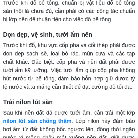
Trước khi đổ bê tông, chuẩn bị vật liệu đổ bê tông
sàn thôi là chưa đủ, cần phải có các công tác chuẩn
bị lớp nền để thuận tiện cho việc đổ bê tông
Dọn dẹp, vệ sinh, tưới ẩm nền
Trước khi đổ, khu vực cốp pha và cốt thép phải được
dọn dẹp sạch sẽ, loại bỏ rác, mùn cưa và các tạp
chất khác. Đặc biệt, cốp pha và nền đất phải được
tưới ẩm kỹ lưỡng. Việc tưới ẩm giúp cốp pha không
hút nước từ bê tông, đảm bảo hỗn hợp giữ được tỷ
lệ nước và xi măng cần thiết để đạt cường độ tối đa.
Trải nilon lót sàn
Sau khi nền đất đã được tưới ẩm, cần trải một lớp
nilon lót sàn chống thấm
. Lớp nilon này đảm bảo
hơi ẩm từ đất không bốc ngược lên, đồng thời ngăn
nước xi măng chảy mất xuống nền đất, giữ được