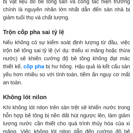
bị vật liệu đổ bê tông sàn và công tác hiện trường
chính là nguyên nhân lớn nhất dẫn đến sàn nhà bị
giảm tuổi thọ và chất lượng.
Trộn cốp pha sai tỷ lệ
Nếu không có sự kiểm soát định lượng từ đầu, việc
trộn bê tông sai tỷ lệ (ví dụ: thiếu xi măng hoặc thừa
nước) sẽ khiến cường độ bê tông không đạt mác
thiết kế,
cốp pha
bị hư hỏng. Hậu quả là kết cấu sàn
yếu hơn nhiều so với tính toán, tiềm ẩn nguy cơ mất
an toàn.
Không lót nilon
Khi không lót nilon trên sàn trệt sẽ khiến nước trong
hỗn hợp bê tông bị nền đất hút ngược lên, làm giảm
lượng nước cần thiết cho quá trình thủy hóa của xi
măng. Việc không lót nilon dẫn đến cường độ bê