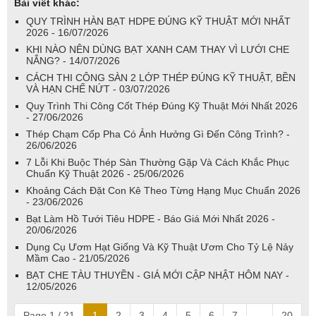
Bài viết khác:
QUY TRÌNH HÀN BẠT HDPE ĐÚNG KỸ THUẬT MỚI NHẤT
2026 - 16/07/2026
KHI NÀO NÊN DÙNG BẠT XANH CAM THAY VÌ LƯỚI CHE
NẮNG? - 14/07/2026
CÁCH THI CÔNG SÀN 2 LỚP THÉP ĐÚNG KỸ THUẬT, BỀN
VÀ HẠN CHẾ NỨT - 03/07/2026
Quy Trình Thi Công Cốt Thép Đúng Kỹ Thuật Mới Nhất 2026
- 27/06/2026
Thép Chạm Cốp Pha Có Ảnh Hưởng Gì Đến Công Trình? -
26/06/2026
7 Lỗi Khi Buộc Thép Sàn Thường Gặp Và Cách Khắc Phục
Chuẩn Kỹ Thuật 2026 - 25/06/2026
Khoảng Cách Đặt Con Kê Theo Từng Hạng Mục Chuẩn 2026
- 23/06/2026
Bạt Làm Hồ Tưới Tiêu HDPE - Báo Giá Mới Nhất 2026 -
20/06/2026
Dụng Cụ Ươm Hạt Giống Và Kỹ Thuật Ươm Cho Tỷ Lệ Nảy
Mầm Cao - 21/05/2026
BẠT CHE TÀU THUYỀN - GIÁ MỚI CẬP NHẬT HÔM NAY -
12/05/2026
Page 1 / 21
1
2
3
4
5
6
7
...
20