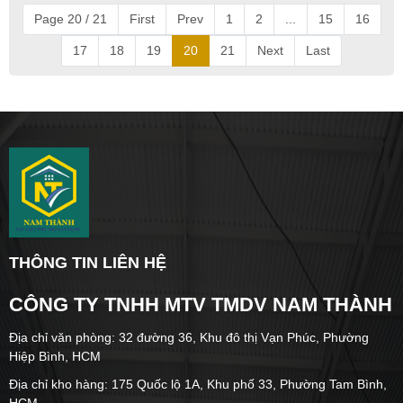
Page 20 / 21
First
Prev
1
2
...
15
16
17
18
19
20
21
Next
Last
THÔNG TIN LIÊN HỆ
CÔNG TY TNHH MTV TMDV NAM THÀNH
Địa chỉ văn phòng: 32 đường 36, Khu đô thị Vạn Phúc, Phường
Hiệp Bình, HCM
Địa chỉ kho hàng: 175 Quốc lộ 1A, Khu phố 33, Phường Tam Bình,
HCM