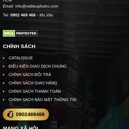
Email: info@vatlieuphutro.com
Tel:
0902 469 466
- Ms.Vân
CHÍNH SÁCH
CATALOGUE
ĐIỀU KIỆN GIAO DỊCH CHUNG
CHÍNH SÁCH ĐỔI TRẢ
CHÍNH SÁCH GIAO HÀNG
CHÍNH SÁCH THANH TOÁN
CHÍNH SÁCH BẢO MẬT THÔNG TIN
0902469466
MẠNG XÃ HỘI