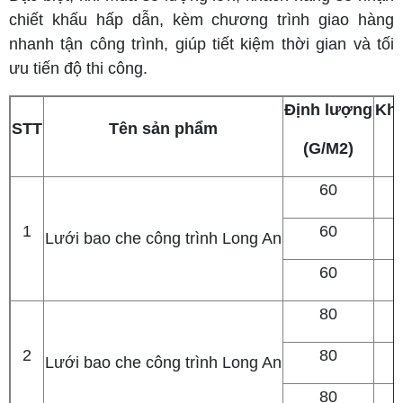
chiết khấu hấp dẫn, kèm chương trình giao hàng
nhanh tận công trình, giúp tiết kiệm thời gian và tối
ưu tiến độ thi công.
Định lượng
Khổ
STT
Tên sản phẩm
(G/M2)
60
1
60
Lưới bao che công trình Long An
60
80
2
80
Lưới bao che công trình Long An
80