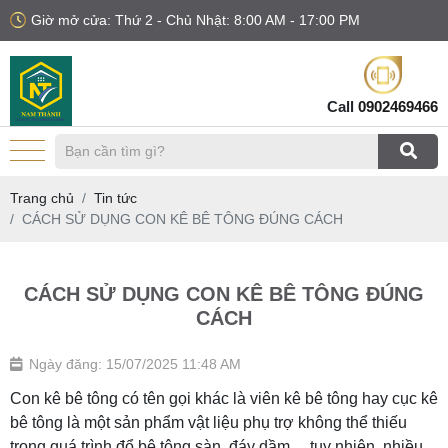
Giờ mở cửa: Thứ 2 - Chủ Nhật: 8:00 AM - 17:00 PM
Call
0902469466
Trang chủ
Tin tức
CÁCH SỬ DỤNG CON KÊ BÊ TÔNG ĐÚNG CÁCH
CÁCH SỬ DỤNG CON KÊ BÊ TÔNG ĐÚNG
CÁCH
Ngày đăng: 15/07/2025 11:48 AM
Con kê bê tông có tên gọi khác là viên kê bê tông hay cục kê
bê tông là một sản phẩm vật liệu phụ trợ không thể thiếu
trong quá trình đổ bê tông sàn, đáy dầm, ...tuy nhiên, nhiều