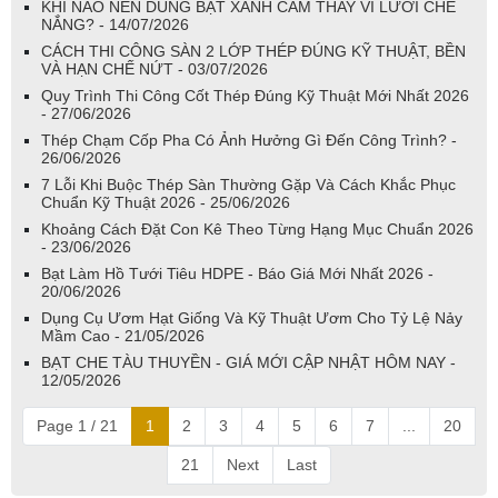
KHI NÀO NÊN DÙNG BẠT XANH CAM THAY VÌ LƯỚI CHE
NẮNG? - 14/07/2026
CÁCH THI CÔNG SÀN 2 LỚP THÉP ĐÚNG KỸ THUẬT, BỀN
VÀ HẠN CHẾ NỨT - 03/07/2026
Quy Trình Thi Công Cốt Thép Đúng Kỹ Thuật Mới Nhất 2026
- 27/06/2026
Thép Chạm Cốp Pha Có Ảnh Hưởng Gì Đến Công Trình? -
26/06/2026
7 Lỗi Khi Buộc Thép Sàn Thường Gặp Và Cách Khắc Phục
Chuẩn Kỹ Thuật 2026 - 25/06/2026
Khoảng Cách Đặt Con Kê Theo Từng Hạng Mục Chuẩn 2026
- 23/06/2026
Bạt Làm Hồ Tưới Tiêu HDPE - Báo Giá Mới Nhất 2026 -
20/06/2026
Dụng Cụ Ươm Hạt Giống Và Kỹ Thuật Ươm Cho Tỷ Lệ Nảy
Mầm Cao - 21/05/2026
BẠT CHE TÀU THUYỀN - GIÁ MỚI CẬP NHẬT HÔM NAY -
12/05/2026
Page 1 / 21
1
2
3
4
5
6
7
...
20
21
Next
Last