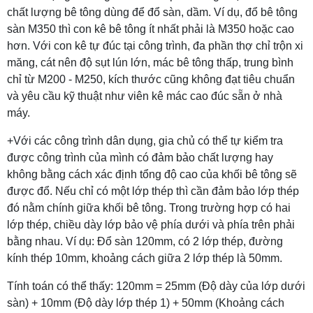
chất lượng bê tông dùng để đổ sàn, dầm. Ví dụ, đổ bê tông
sàn M350 thì con kê bê tông ít nhất phải là M350 hoặc cao
hơn. Với con kê tự đúc tại công trình, đa phần thợ chỉ trộn xi
măng, cát nên độ sụt lún lớn, mác bê tông thấp, trung bình
chỉ từ M200 - M250, kích thước cũng không đạt tiêu chuẩn
và yêu cầu kỹ thuật như viên kê mác cao đúc sẵn ở nhà
máy.
+Với các công trình dân dụng, gia chủ có thể tự kiểm tra
được công trình của mình có đảm bảo chất lượng hay
không bằng cách xác định tổng độ cao của khối bê tông sẽ
được đổ. Nếu chỉ có một lớp thép thì cần đảm bảo lớp thép
đó nằm chính giữa khối bê tông. Trong trường hợp có hai
lớp thép, chiều dày lớp bảo vệ phía dưới và phía trên phải
bằng nhau. Ví dụ: Đổ sàn 120mm, có 2 lớp thép, đường
kính thép 10mm, khoảng cách giữa 2 lớp thép là 50mm.
Tính toán có thể thấy: 120mm = 25mm (Độ dày của lớp dưới
sàn) + 10mm (Độ dày lớp thép 1) + 50mm (Khoảng cách