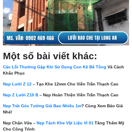
Một số bài viết khác:
Các Lỗi Thường Gặp Khi Sử Dụng Con Kê Bê Tông
Và Cách
Khắc Phục
Nẹp Lưới Z 12
– Tạo Khe 12mm Cho Viền Trần Thạch Cao
Nẹp Z Lưới Z10 B
– Nẹp Hoàn Thiện Viền Trần Thạch Cao
Nẹp Trát Góc Tường Giá Bao Nhiêu 1m
? Cùng Xem Báo Giá
Nhé!
Nẹp Chặn Vữa –
Nẹp Tách Khe Vật Liệu Vl 01
Tăng Thẩm Mỹ
Cho Công Trình