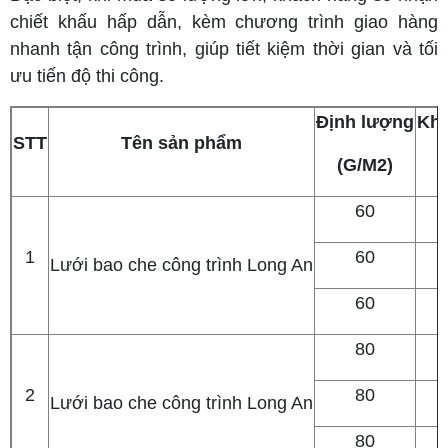
chiết khấu hấp dẫn, kèm chương trình giao hàng
nhanh tận công trình, giúp tiết kiệm thời gian và tối
ưu tiến độ thi công.
Định lượng
Khổ
STT
Tên sản phẩm
(G/M2)
60
1
60
Lưới bao che công trình Long An
60
80
2
80
Lưới bao che công trình Long An
80