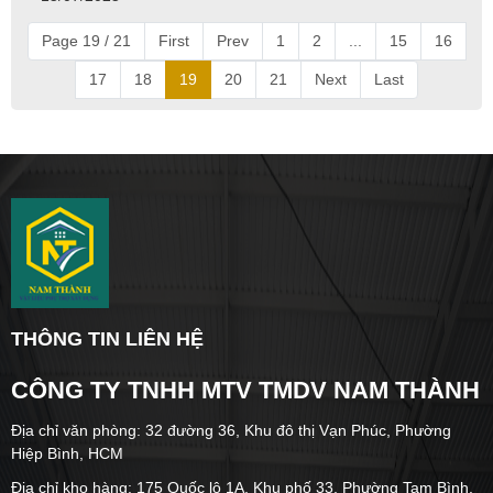
Page 19 / 21
First
Prev
1
2
...
15
16
17
18
19
20
21
Next
Last
THÔNG TIN LIÊN HỆ
CÔNG TY TNHH MTV TMDV NAM THÀNH
Địa chỉ văn phòng: 32 đường 36, Khu đô thị Vạn Phúc, Phường
Hiệp Bình, HCM
Địa chỉ kho hàng: 175 Quốc lộ 1A, Khu phố 33, Phường Tam Bình,