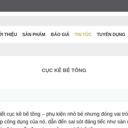
ỚI THIỆU
SẢN PHẨM
BÁO GIÁ
TIN TỨC
TUYỂN DỤNG
CỤC KÊ BÊ TÔNG
 cục kê bê tông – phụ kiện nhỏ bé nhưng đóng vai trò 
p công dụng của nó, dẫn đến sai sót đáng tiếc như sàn n