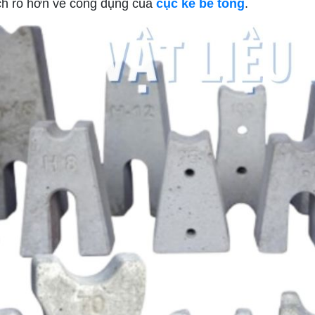
ích rõ hơn về công dụng của
cục kê bê tông
.