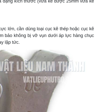
 đa dạng kích thước (vừa kê được 25mm vừa kê
c lớn, cần dùng loại cục kê thép hoặc cục kê
ảm bảo không bị vỡ vụn dưới áp lực hàng chục
y lập tức.