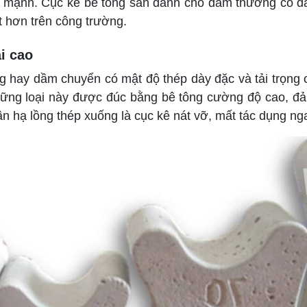
lắc mạnh. Cục kê bê tông sàn dành cho dầm thường có
t hơn trên công trường.
i cao
y dầm chuyển có mật độ thép dày đặc và tải trọng cự
hững loại này được đúc bằng bê tông cường độ cao, đ
ần hạ lồng thép xuống là cục kê nát vỡ, mất tác dụng nga