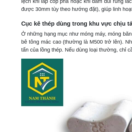
lệch khi lắp cốp pha hoặc khi đầm dùi rung 
được 30mm tùy theo hướng đặt), giúp linh hoạ
Cục kê thép dùng trong khu vực chịu tả
Ở những hạng mục như móng máy, móng băng ha
bê tông mác cao (thường là M500 trở lên). N
tấn của lồng thép. Nếu dùng loại thường, chỉ c