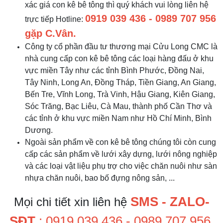
xác giá con kê bê tông thì quý khách vui lòng liên hệ
0919 039 436 - 0989 707 956
trực tiếp Hotline:
gặp C.Vân.
Công ty cổ phần đầu tư thương mại Cửu Long CMC là
nhà cung cấp con kê bê tông các loại hàng đấu ở khu
vực miền Tây như các tỉnh Bình Phước, Đồng Nai,
Tây Ninh, Long An, Đồng Tháp, Tiền Giang, An Giang,
Bến Tre, Vĩnh Long, Trà Vinh, Hậu Giang, Kiên Giang,
Sóc Trăng, Bạc Liêu, Cà Mau, thành phố Cần Thơ và
các tỉnh ở khu vực miền Nam như Hồ Chí Minh, Bình
Dương.
Ngoài sản phẩm về con kê bê tông chúng tôi còn cung
cấp các sản phẩm về lưới xây dựng, lưới nông nghiệp
và các loại vật liệu phụ trợ cho việc chăn nuôi như sàn
nhựa chăn nuôi, bao bố đựng nông sản, ...
SMS - ZALO-
Mọi chi tiết xin liên hệ
SĐT
: 0919 039 436 - 0989 707 956