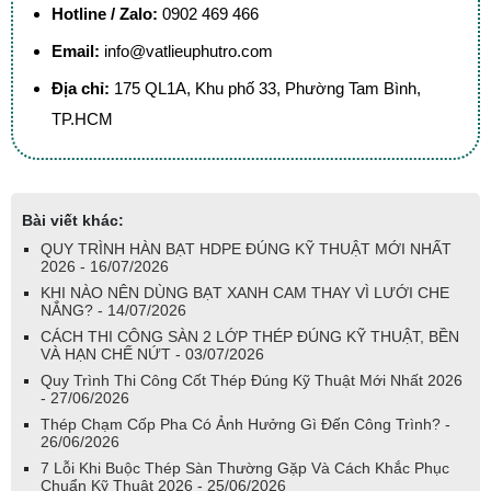
Hotline / Zalo:
0902 469 466
Email:
info@vatlieuphutro.com
Địa chỉ:
175 QL1A, Khu phố 33, Phường Tam Bình,
TP.HCM
Bài viết khác:
QUY TRÌNH HÀN BẠT HDPE ĐÚNG KỸ THUẬT MỚI NHẤT
2026 - 16/07/2026
KHI NÀO NÊN DÙNG BẠT XANH CAM THAY VÌ LƯỚI CHE
NẮNG? - 14/07/2026
CÁCH THI CÔNG SÀN 2 LỚP THÉP ĐÚNG KỸ THUẬT, BỀN
VÀ HẠN CHẾ NỨT - 03/07/2026
Quy Trình Thi Công Cốt Thép Đúng Kỹ Thuật Mới Nhất 2026
- 27/06/2026
Thép Chạm Cốp Pha Có Ảnh Hưởng Gì Đến Công Trình? -
26/06/2026
7 Lỗi Khi Buộc Thép Sàn Thường Gặp Và Cách Khắc Phục
Chuẩn Kỹ Thuật 2026 - 25/06/2026