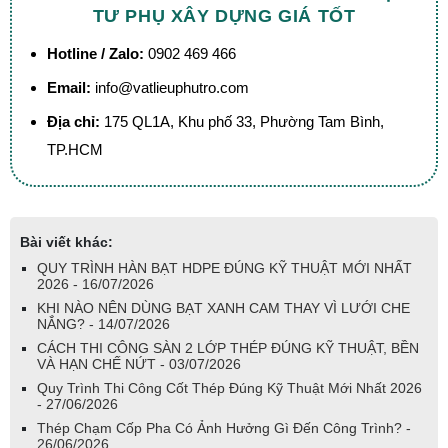
TƯ PHỤ XÂY DỰNG GIÁ TỐT
Hotline / Zalo:
0902 469 466
Email:
info@vatlieuphutro.com
Địa chỉ:
175 QL1A, Khu phố 33, Phường Tam Bình,
TP.HCM
Bài viết khác:
QUY TRÌNH HÀN BẠT HDPE ĐÚNG KỸ THUẬT MỚI NHẤT
2026 - 16/07/2026
KHI NÀO NÊN DÙNG BẠT XANH CAM THAY VÌ LƯỚI CHE
NẮNG? - 14/07/2026
CÁCH THI CÔNG SÀN 2 LỚP THÉP ĐÚNG KỸ THUẬT, BỀN
VÀ HẠN CHẾ NỨT - 03/07/2026
Quy Trình Thi Công Cốt Thép Đúng Kỹ Thuật Mới Nhất 2026
- 27/06/2026
Thép Chạm Cốp Pha Có Ảnh Hưởng Gì Đến Công Trình? -
26/06/2026