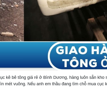
c kê bê tông giá rẻ ở Bình Dương, hàng luôn sẵn kho s
hìn mét vuông. Nếu anh em thầu đang tìm chỗ mua cục k