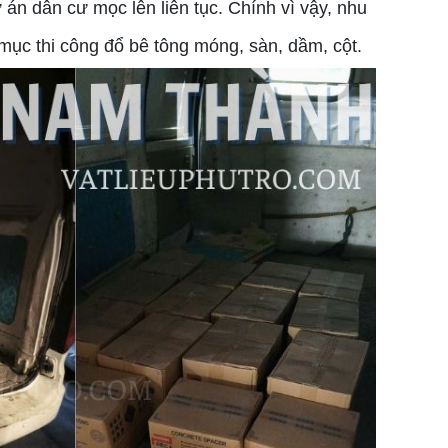
án dân cư mọc lên liên tục. Chính vì vậy, nhu
ục thi công đổ bê tông móng, sàn, dầm, cột.