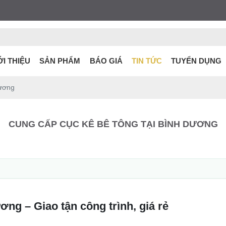
ỚI THIỆU
SẢN PHẨM
BÁO GIÁ
TIN TỨC
TUYỂN DỤNG
Dương
CUNG CẤP CỤC KÊ BÊ TÔNG TẠI BÌNH DƯƠNG
ng – Giao tận công trình, giá rẻ