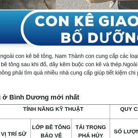
 ngoài con kê bê tông, Nam Thành con cung cấp các loại
bê tông sau khi đổ, dây kẽm buộc con kê và thép.Ngoài
hông phải tìm quá nhiều nhà cung cấp giúp tiết kiệm ch
ng ở Bình Dương mới nhất
TÍNH NĂNG KỸ THUẬT
QUY C
LỚP BÊ TÔNG
TẢI TRỌNG
SỐ LƯỢ
VỊ TRÍ SỬ
BẢO VỆ
PHÁ HỦY