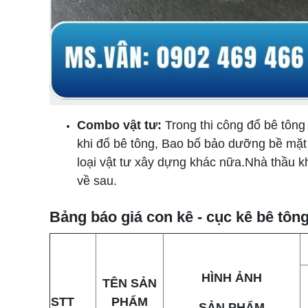
Combo vật tư:
Trong thi công đổ bê tông
khi đổ bê tông, Bao bố bảo dưỡng bề mặt 
loại vật tư xây dựng khác nữa.Nhà thầu k
về sau.
Bảng báo giá con kê - cục kê bê tô
HÌNH ẢNH
TÊN SẢN
STT
PHẨM
SẢN PHẨM