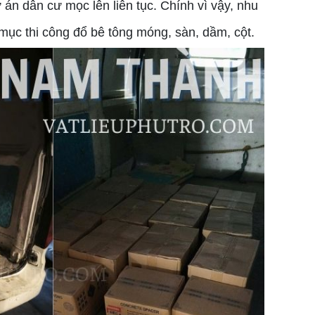
án dân cư mọc lên liên tục. Chính vì vậy, nhu
ục thi công đổ bê tông móng, sàn, dầm, cột.