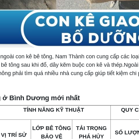
 ngoài con kê bê tông, Nam Thành con cung cấp các loại
bê tông sau khi đổ, dây kẽm buộc con kê và thép.Ngoài
hông phải tìm quá nhiều nhà cung cấp giúp tiết kiệm ch
ng ở Bình Dương mới nhất
TÍNH NĂNG KỸ THUẬT
QUY C
LỚP BÊ TÔNG
TẢI TRỌNG
SỐ LƯỢ
VỊ TRÍ SỬ
BẢO VỆ
PHÁ HỦY