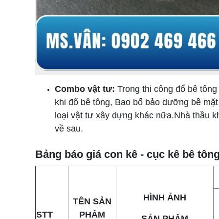
Combo vật tư:
Trong thi công đổ bê tông
khi đổ bê tông, Bao bố bảo dưỡng bề mặt 
loại vật tư xây dựng khác nữa.Nhà thầu k
về sau.
Bảng báo giá con kê - cục kê bê tô
HÌNH ẢNH
TÊN SẢN
STT
PHẨM
SẢN PHẨM