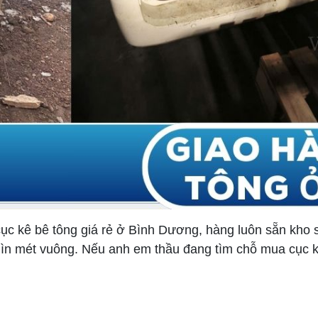
c kê bê tông giá rẻ ở Bình Dương, hàng luôn sẵn kho s
hìn mét vuông. Nếu anh em thầu đang tìm chỗ mua cục k