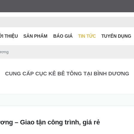
ỚI THIỆU
SẢN PHẨM
BÁO GIÁ
TIN TỨC
TUYỂN DỤNG
Dương
CUNG CẤP CỤC KÊ BÊ TÔNG TẠI BÌNH DƯƠNG
ng – Giao tận công trình, giá rẻ