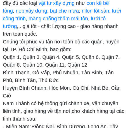
đầy đủ các loại
vật tư xây dựng
như
con kê bê
tông
,
nẹp xây dựng
,
bạt che mưa
,
nilon lót sàn
,
lưới
công trình
,
màng chống thấm mái tôn
,
lưới tô
tường
,.. giá tốt - chất lượng cao - giao hàng nhanh
trên toàn quốc.
Chúng tôi phục vụ tận nơi toàn bộ các quận, huyện
tại TP. Hồ Chí Minh, bao gồm:
Quận 1, Quận 3, Quận 4, Quận 5, Quận 6, Quận 7,
Quận 8, Quận 10, Quận 11, Quận 12
Bình Thạnh, Gò Vấp, Phú Nhuận, Tân Bình, Tân
Phú, Bình Tân, Thủ Đức
Huyện Bình Chánh, Hóc Môn, Củ Chi, Nhà Bè, Cần
Giờ
Nam Thành có hệ thống gửi chành xe, vận chuyển
liên tỉnh, giao hàng về tận nơi cho khách hàng tại các
tỉnh thành sau:
- Miền Nam: Đồng Nai, Bình Dương, Long An, Tây