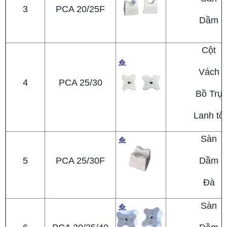
3
PCA 20/25F
Dầm
Cột
Vách
4
PCA 25/30
Bồ Trụ
Lanh tô
Sàn
5
PCA 25/30F
Dầm
Đà
Sàn