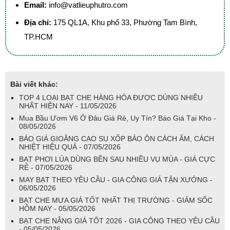
Email:
info@vatlieuphutro.com
Địa chỉ:
175 QL1A, Khu phố 33, Phường Tam Bình,
TP.HCM
Bài viết khác:
TOP 4 LOẠI BẠT CHE HÀNG HÓA ĐƯỢC DÙNG NHIỀU
NHẤT HIỆN NAY - 11/05/2026
Mua Bầu Ươm V6 Ở Đâu Giá Rẻ, Uy Tín? Báo Giá Tại Kho -
08/05/2026
BÁO GIÁ GIOĂNG CAO SU XỐP BẢO ÔN CÁCH ÂM, CÁCH
NHIỆT HIỆU QUẢ - 07/05/2026
BẠT PHƠI LÚA DÙNG BỀN SAU NHIỀU VỤ MÙA - GIÁ CỰC
RẺ - 07/05/2026
MAY BẠT THEO YÊU CẦU - GIA CÔNG GIÁ TẬN XƯỞNG -
06/05/2026
BẠT CHE MƯA GIÁ TỐT NHẤT THỊ TRƯỜNG - GIẢM SỐC
HÔM NAY - 05/05/2026
BẠT CHE NẮNG GIÁ TỐT 2026 - GIA CÔNG THEO YÊU CẦU
- 05/05/2026