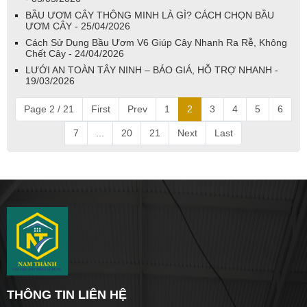
BẦU ƯƠM CÂY THÔNG MINH LÀ GÌ? CÁCH CHỌN BẦU
ƯƠM CÂY - 25/04/2026
Cách Sử Dụng Bầu Ươm V6 Giúp Cây Nhanh Ra Rễ, Không
Chết Cây - 24/04/2026
LƯỚI AN TOÀN TÂY NINH – BÁO GIÁ, HỖ TRỢ NHANH -
19/03/2026
Page 2 / 21
First
Prev
1
2
3
4
5
6
7
...
20
21
Next
Last
THÔNG TIN LIÊN HỆ