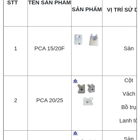
STT
TÊN SẢN PHẨM
SẢN PHẨM
VỊ TRÍ SỬ 
1
PCA 15/20F
Sàn
Cột
Vách
2
PCA 20/25
Bồ trụ
Lanh tô
Sàn