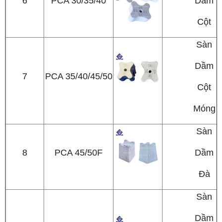
6
PCA 30/35/40
Dầm
Cột
Sàn
Dầm
7
PCA 35/40/45/50
Cột
Móng
Sàn
8
PCA 45/50F
Dầm
Đà
Sàn
Dầm