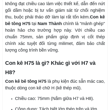
không đạt chiều cao làm việc thiết kế, dẫn đến nứt
gối dầm hoặc bị tư vấn giám sát từ chối nghiệm
thu, buộc phải tháo dỡ làm lại rất tốn kém.
Con kê
bê tông H75
tại
Nam Thành
chính là "mảnh ghép"
hoàn hảo cho trường hợp này. Với chiều cao
chuẩn 75mm, sản phẩm giúp định vị cốt thép
chính xác tuyệt đối từng milimet, đảm bảo chất
lượng công trình bền vững.
Con kê H75 là gì? Khác gì với H7 và
H8?
Con kê bê tông H75
là phụ kiện đúc sẵn mác cao,
thuộc dòng con kê chữ H (kê thép mũ).
Chiều cao: 75mm (Nằm giữa H7 và H8).
Công dụng: Tách biệt lớp thép trên và lớp