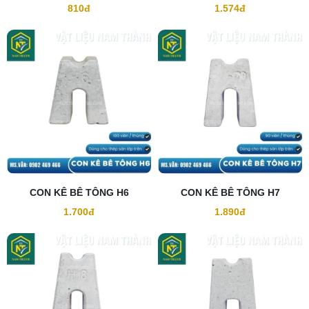
45/50F
810đ
1.574đ
CON KÊ BÊ TÔNG H6
CON KÊ BÊ TÔNG H7
1.700đ
1.890đ