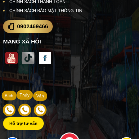
CHÍNH SÁCH THANH TOÁN
CHÍNH SÁCH BẢO MẬT THÔNG TIN
0902469466
MẠNG XÃ HỘI
Thúy
Bích
Vân
Hỗ trợ tư vấn