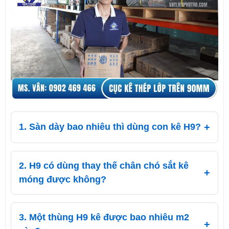
1. Sàn dày bao nhiêu thì dùng con kê H9?
2. H9 có dùng thay thế chân chó sắt kê
móng được không?
3. Một thùng H9 kê được bao nhiêu m2