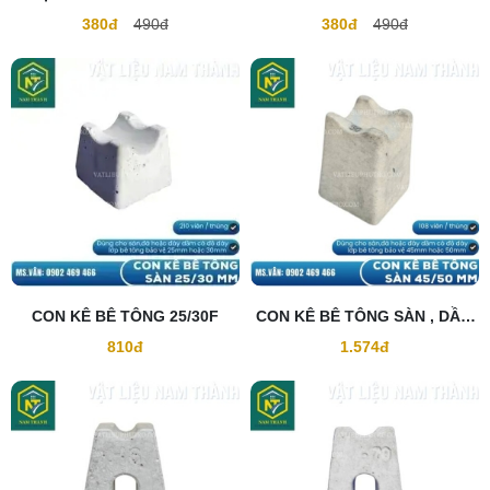
380đ
490đ
380đ
490đ
CON KÊ BÊ TÔNG 25/30F
CON KÊ BÊ TÔNG SÀN , DẦM
45/50F
810đ
1.574đ