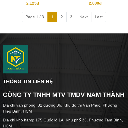
2.125đ
2.830đ
Page 1 / 3
1
2
3
Next
Last
THÔNG TIN LIÊN HỆ
CÔNG TY TNHH MTV TMDV NAM THÀNH
Địa chỉ văn phòng: 32 đường 36, Khu đô thị Vạn Phúc, Phường
Hiệp Bình, HCM
Địa chỉ kho hàng: 175 Quốc lộ 1A, Khu phố 33, Phường Tam Bình,
HCM