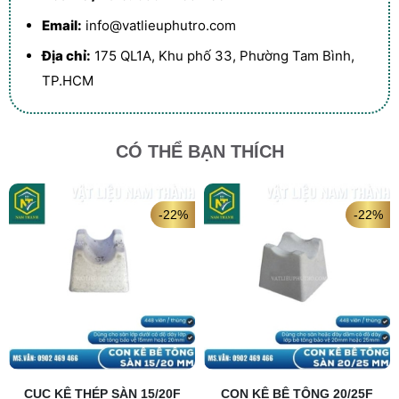
Email:
info@vatlieuphutro.com
Địa chỉ:
175 QL1A, Khu phố 33, Phường Tam Bình,
TP.HCM
CÓ THỂ BẠN THÍCH
-22%
-22%
CỤC KÊ THÉP SÀN 15/20F
CON KÊ BÊ TÔNG 20/25F