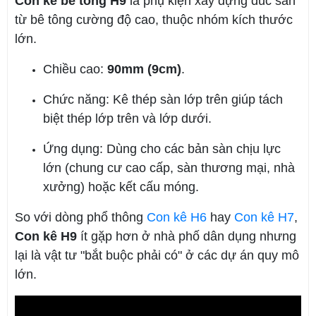
Con kê bê tông H9
là phụ kiện xây dựng đúc sẵn
từ bê tông cường độ cao, thuộc nhóm kích thước
lớn.
Chiều cao:
90mm (9cm)
.
Chức năng: Kê thép sàn lớp trên giúp tách
biệt thép lớp trên và lớp dưới.
Ứng dụng: Dùng cho các bản sàn chịu lực
lớn (chung cư cao cấp, sàn thương mại, nhà
xưởng) hoặc kết cấu móng.
So với dòng phổ thông
Con kê H6
hay
Con kê H7
,
Con kê
H9
ít gặp hơn ở nhà phố dân dụng nhưng
lại là vật tư "bắt buộc phải có" ở các dự án quy mô
lớn.