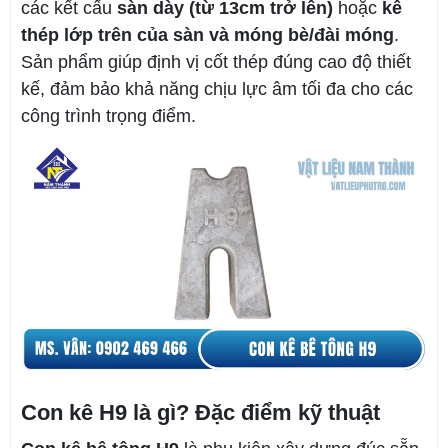
các kết cấu
sàn dày (từ 13cm trở lên)
hoặc
kê
thép lớp trên của sàn và móng bè/đài móng
.
Sản phẩm giúp định vị cốt thép đúng cao độ thiết
kế, đảm bảo khả năng chịu lực âm tối đa cho các
công trình trọng điểm.
Con kê H9 là gì? Đặc điểm kỹ thuật