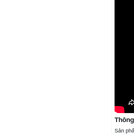
mua tại Nam Thành,
khách hàng được cam
kết: giá tốt hơn thị
trường 5% đến 10%,
giao hàng nhanh tận
nơi tại Tây Ninh, hỗ trợ
chiết khấu cho nhà
thầu thi công số lượng
lớn.
Thông
Sản phẩ