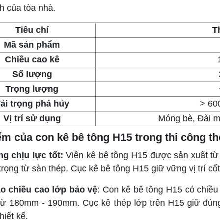
h của tòa nhà.
Tiêu chí
T
Mã sản phẩm
Chiều cao kê
Số lượng
Trọng lượng
ải trọng phá hủy
> 600
Vị trí sử dụng
Móng bè, Đài 
m của con kê bê tông H15 trong thi công th
g chịu lực tốt:
Viên kê bê tông H15 được sản xuất từ 
 trọng từ sàn thép. Cục kê bê tông H15 giữ vững vị trí cố
o chiều cao lớp bảo vệ
: Con kê bê tông H15 có chiề
từ 180mm - 190mm. Cục kê thép lớp trên H15 giữ đún
hiết kế.