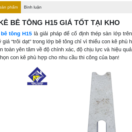
 sản phẩm
Bình luận
KÊ BÊ TÔNG H15 GIÁ TỐT TẠI KHO
 bê tông H15
là giải pháp để cố định thép sàn lớp tr
 giá “trôi dạt” trong lớp bê tông chỉ vì thiếu con kê ph
 toàn yên tâm về độ chính xác, độ chịu lực và hiệu quả 
chọn con kê phù hợp cho nhu cầu thi công của bạn!