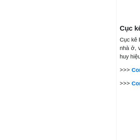
Cục k
Cục kê 
nhà ở, 
huy hiệu
>>>
Co
>>>
Co