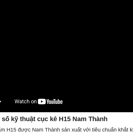
 số kỹ thuật cục kê H15 Nam Thành
m H15 được Nam Thành sản xuất với tiêu chuẩn khắt kh