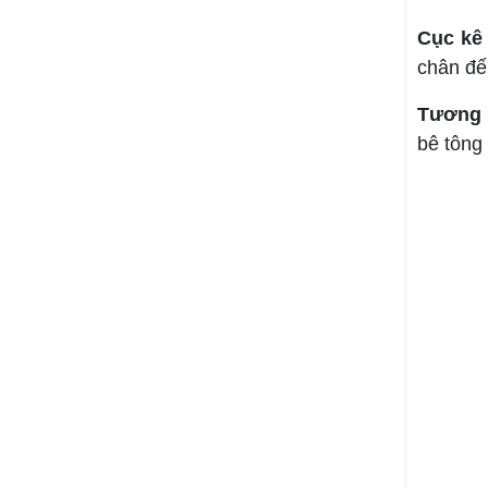
Cục kê
chân đế 
Tương t
bê tông