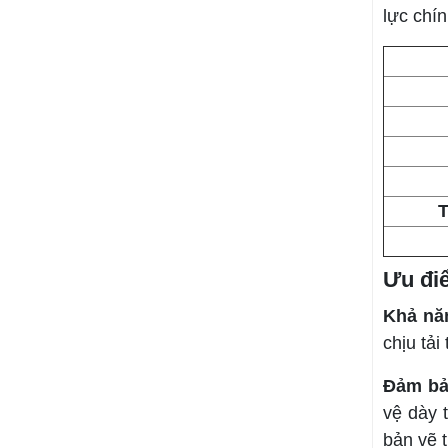
lực chín
T
Ưu điể
Khả năn
chịu tải
Đảm bả
vệ dày 
bản vẽ t