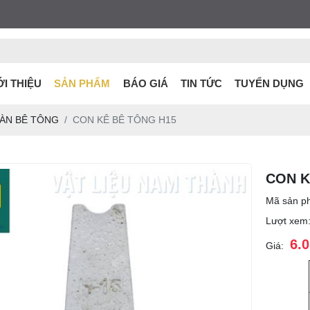
ỚI THIỆU
SẢN PHẨM
BÁO GIÁ
TIN TỨC
TUYỂN DỤNG
SÀN BÊ TÔNG
CON KÊ BÊ TÔNG H15
CON K
Mã sản p
Lượt xem
6.
Giá: