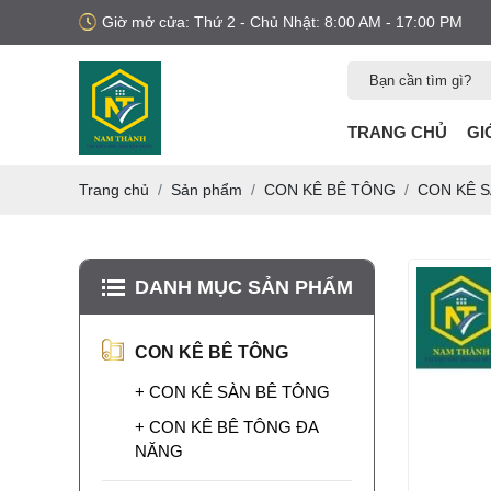
Giờ mở cửa: Thứ 2 - Chủ Nhật: 8:00 AM - 17:00 PM
TRANG CHỦ
GI
Trang chủ
Sản phẩm
CON KÊ BÊ TÔNG
CON KÊ 
DANH MỤC SẢN PHẨM
MUA NẸP XÂY
DỰNG Ở ĐÂU?
CON KÊ BÊ TÔNG
Bạn đang tìm mua nẹp
nhựa xây dựng? Xem
+ CON KÊ SÀN BÊ TÔNG
ngay các loại nẹp nhựa
trát tường, nẹp nhựa
LƯỚI BAO CHE
+ CON KÊ BÊ TÔNG ĐA
công trình uy tín, chất
CÔNG TRÌNH KHỔ
NĂNG
lượng, giao hàng toàn
3M X 50M
Lưới bao che công
quốc.
trình khổ 3m x 50m là