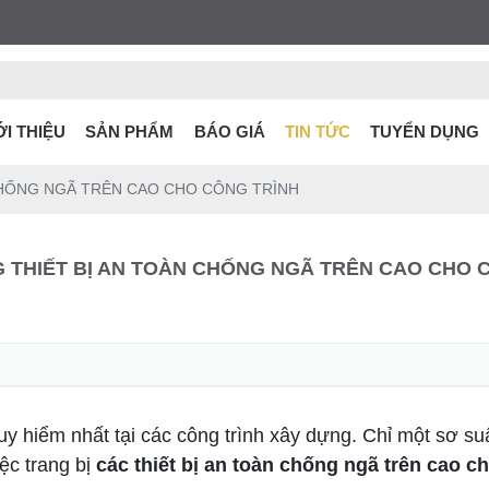
ỚI THIỆU
SẢN PHẨM
BÁO GIÁ
TIN TỨC
TUYỂN DỤNG
CHỐNG NGÃ TRÊN CAO CHO CÔNG TRÌNH
 THIẾT BỊ AN TOÀN CHỐNG NGÃ TRÊN CAO CHO 
uy hiểm nhất tại các công trình xây dựng. Chỉ một sơ s
iệc trang bị
các thiết bị an toàn chống ngã trên cao c