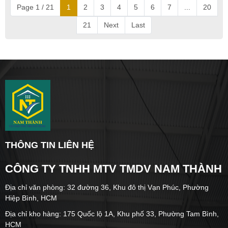
Page 1 / 21
1
2
3
4
5
6
7
...
20
21
Next
Last
THÔNG TIN LIÊN HỆ
CÔNG TY TNHH MTV TMDV NAM THÀNH
Địa chỉ văn phòng: 32 đường 36, Khu đô thị Vạn Phúc, Phường
Hiệp Bình, HCM
Địa chỉ kho hàng: 175 Quốc lộ 1A, Khu phố 33, Phường Tam Bình,
HCM