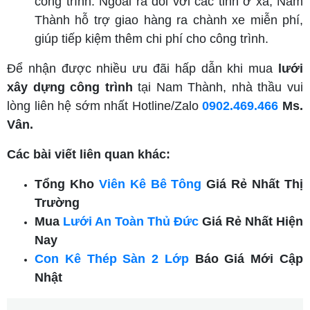
công trình. Ngoài ra đối với các tỉnh ở xa, Nam
Thành hỗ trợ giao hàng ra chành xe miễn phí,
giúp tiếp kiệm thêm chi phí cho công trình.
Để nhận được nhiều ưu đãi hấp dẫn khi mua
lưới
xây dựng
công trình
tại Nam Thành, nhà thầu vui
lòng liên hệ sớm nhất Hotline/Zalo
0902.469.466
Ms.
Vân.
Các bài viết liên quan khác:
Tổng Kho
Viên Kê Bê Tông
Giá Rẻ Nhất Thị
Trường
Mua
Lưới An Toàn Thủ Đức
Giá Rẻ Nhất Hiện
Nay
Con Kê Thép Sàn 2 Lớp
Báo Giá Mới Cập
Nhật