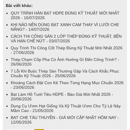
Bài viết khác:
QUY TRÌNH HÀN BẠT HDPE ĐÚNG KỸ THUẬT MỚI NHẤT
2026 - 16/07/2026
KHI NÀO NÊN DÙNG BẠT XANH CAM THAY VÌ LƯỚI CHE
NẮNG? - 14/07/2026
CÁCH THI CÔNG SÀN 2 LỚP THÉP ĐÚNG KỸ THUẬT, BỀN
VÀ HẠN CHẾ NỨT - 03/07/2026
Quy Trình Thi Công Cốt Thép Đúng Kỹ Thuật Mới Nhất 2026
- 27/06/2026
Thép Chạm Cốp Pha Có Ảnh Hưởng Gì Đến Công Trình? -
26/06/2026
7 Lỗi Khi Buộc Thép Sàn Thường Gặp Và Cách Khắc Phục
Chuẩn Kỹ Thuật 2026 - 25/06/2026
Khoảng Cách Đặt Con Kê Theo Từng Hạng Mục Chuẩn 2026
- 23/06/2026
Bạt Làm Hồ Tưới Tiêu HDPE - Báo Giá Mới Nhất 2026 -
20/06/2026
Dụng Cụ Ươm Hạt Giống Và Kỹ Thuật Ươm Cho Tỷ Lệ Nảy
Mầm Cao - 21/05/2026
BẠT CHE TÀU THUYỀN - GIÁ MỚI CẬP NHẬT HÔM NAY -
12/05/2026