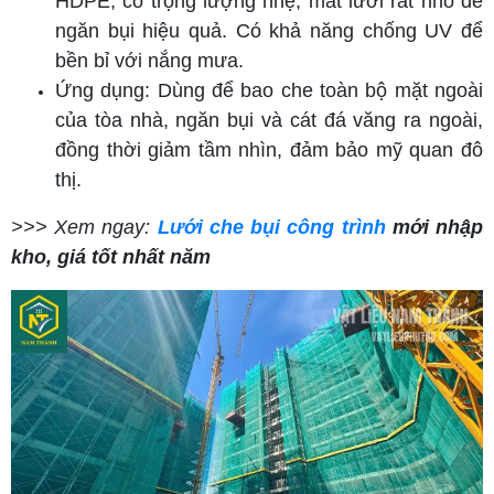
HDPE, có trọng lượng nhẹ, mắt lưới rất nhỏ để
ngăn bụi hiệu quả. Có khả năng chống UV để
bền bỉ với nắng mưa.
Ứng dụng: Dùng để bao che toàn bộ mặt ngoài
của tòa nhà, ngăn bụi và cát đá văng ra ngoài,
đồng thời giảm tầm nhìn, đảm bảo mỹ quan đô
thị.
>>> Xem ngay:
Lưới che bụi công trình
mới nhập
kho, giá tốt nhất năm