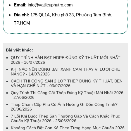
Email:
info@vatlieuphutro.com
Địa chỉ:
175 QL1A, Khu phố 33, Phường Tam Bình,
TP.HCM
Bài viết khác:
QUY TRÌNH HÀN BẠT HDPE ĐÚNG KỸ THUẬT MỚI NHẤT
2026 - 16/07/2026
KHI NÀO NÊN DÙNG BẠT XANH CAM THAY VÌ LƯỚI CHE
NẮNG? - 14/07/2026
CÁCH THI CÔNG SÀN 2 LỚP THÉP ĐÚNG KỸ THUẬT, BỀN
VÀ HẠN CHẾ NỨT - 03/07/2026
Quy Trình Thi Công Cốt Thép Đúng Kỹ Thuật Mới Nhất 2026
- 27/06/2026
Thép Chạm Cốp Pha Có Ảnh Hưởng Gì Đến Công Trình? -
26/06/2026
7 Lỗi Khi Buộc Thép Sàn Thường Gặp Và Cách Khắc Phục
Chuẩn Kỹ Thuật 2026 - 25/06/2026
Khoảng Cách Đặt Con Kê Theo Từng Hạng Mục Chuẩn 2026