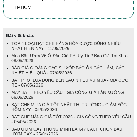
TP.HCM
Bài viết khác:
TOP 4 LOẠI BẠT CHE HÀNG HÓA ĐƯỢC DÙNG NHIỀU
NHẤT HIỆN NAY - 11/05/2026
Mua Bầu Ươm V6 Ở Đâu Giá Rẻ, Uy Tín? Báo Giá Tại Kho -
08/05/2026
BÁO GIÁ GIOĂNG CAO SU XỐP BẢO ÔN CÁCH ÂM, CÁCH
NHIỆT HIỆU QUẢ - 07/05/2026
BẠT PHƠI LÚA DÙNG BỀN SAU NHIỀU VỤ MÙA - GIÁ CỰC
RẺ - 07/05/2026
MAY BẠT THEO YÊU CẦU - GIA CÔNG GIÁ TẬN XƯỞNG -
06/05/2026
BẠT CHE MƯA GIÁ TỐT NHẤT THỊ TRƯỜNG - GIẢM SỐC
HÔM NAY - 05/05/2026
BẠT CHE NẮNG GIÁ TỐT 2026 - GIA CÔNG THEO YÊU CẦU
- 05/05/2026
BẦU ƯƠM CÂY THÔNG MINH LÀ GÌ? CÁCH CHỌN BẦU
ƯƠM CÂY - 25/04/2026