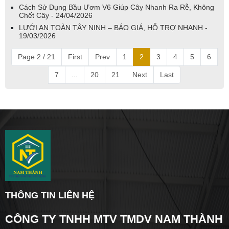
Cách Sử Dụng Bầu Ươm V6 Giúp Cây Nhanh Ra Rễ, Không
Chết Cây - 24/04/2026
LƯỚI AN TOÀN TÂY NINH – BÁO GIÁ, HỖ TRỢ NHANH -
19/03/2026
Page 2 / 21
First
Prev
1
2
3
4
5
6
7
...
20
21
Next
Last
THÔNG TIN LIÊN HỆ
CÔNG TY TNHH MTV TMDV NAM THÀNH