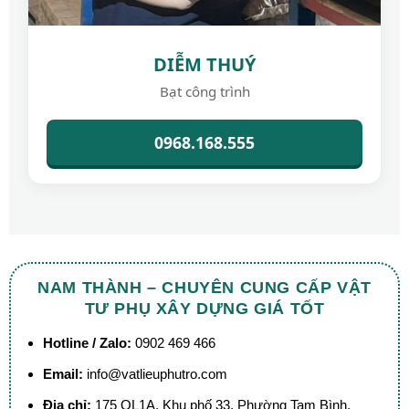
DIỄM THUÝ
Bạt công trình
0968.168.555
NAM THÀNH – CHUYÊN CUNG CẤP VẬT
TƯ PHỤ XÂY DỰNG GIÁ TỐT
Hotline / Zalo:
0902 469 466
Email:
info@vatlieuphutro.com
Địa chỉ:
175 QL1A, Khu phố 33, Phường Tam Bình,