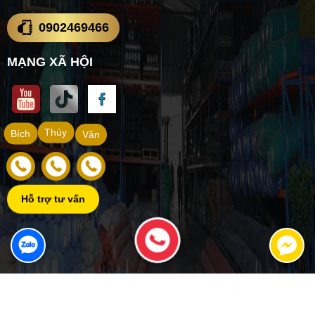
0902469466
MẠNG XÃ HỘI
Thúy
Bích
Vân
Hỗ trợ tư vấn