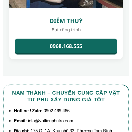
DIỄM THUÝ
Bạt công trình
0968.168.555
NAM THÀNH – CHUYÊN CUNG CẤP VẬT
TƯ PHỤ XÂY DỰNG GIÁ TỐT
Hotline / Zalo:
0902 469 466
Email:
info@vatlieuphutro.com
Địa chỉ:
175 QL1A, Khu phố 33, Phường Tam Bình,