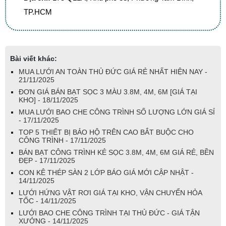
TP.HCM
Bài viết khác:
MUA LƯỚI AN TOÀN THỦ ĐỨC GIÁ RẺ NHẤT HIỆN NAY -
21/11/2025
ĐƠN GIÁ BÁN BẠT SỌC 3 MÀU 3.8M, 4M, 6M [GIÁ TẠI
KHO] - 18/11/2025
MUA LƯỚI BAO CHE CÔNG TRÌNH SỐ LƯỢNG LỚN GIÁ SỈ
- 17/11/2025
TOP 5 THIẾT BỊ BẢO HỘ TRÊN CAO BẮT BUỘC CHO
CÔNG TRÌNH - 17/11/2025
BÁN BẠT CÔNG TRÌNH KẺ SỌC 3.8M, 4M, 6M GIÁ RẺ, BỀN
ĐẸP - 17/11/2025
CON KÊ THÉP SÀN 2 LỚP BÁO GIÁ MỚI CẬP NHẬT -
14/11/2025
LƯỚI HỨNG VẬT RƠI GIÁ TẠI KHO, VẬN CHUYỂN HỎA
TỐC - 14/11/2025
LƯỚI BAO CHE CÔNG TRÌNH TẠI THỦ ĐỨC - GIÁ TẬN
XƯỞNG - 14/11/2025