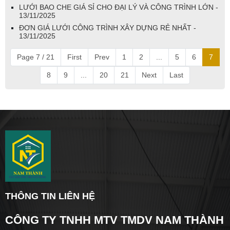
LƯỚI BAO CHE GIÁ SỈ CHO ĐẠI LÝ VÀ CÔNG TRÌNH LỚN -
13/11/2025
ĐƠN GIÁ LƯỚI CÔNG TRÌNH XÂY DỰNG RẺ NHẤT -
13/11/2025
Page 7 / 21
First
Prev
1
2
...
5
6
7
8
9
...
20
21
Next
Last
THÔNG TIN LIÊN HỆ
CÔNG TY TNHH MTV TMDV NAM THÀNH