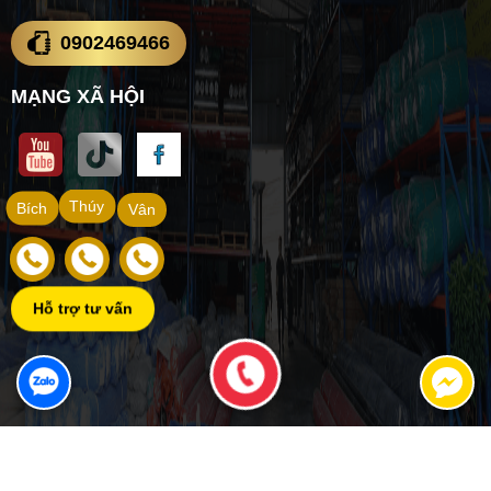
0902469466
MẠNG XÃ HỘI
Thúy
Bích
Vân
Hỗ trợ tư vấn