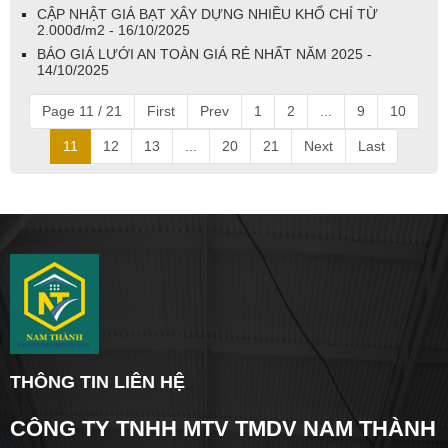
CẬP NHẬT GIÁ BẠT XÂY DỰNG NHIỀU KHỔ CHỈ TỪ
2.000đ/m2 - 16/10/2025
BÁO GIÁ LƯỚI AN TOÀN GIÁ RẺ NHẤT NĂM 2025 -
14/10/2025
Page 11 / 21
First
Prev
1
2
...
9
10
11
12
13
...
20
21
Next
Last
THÔNG TIN LIÊN HỆ
CÔNG TY TNHH MTV TMDV NAM THÀNH