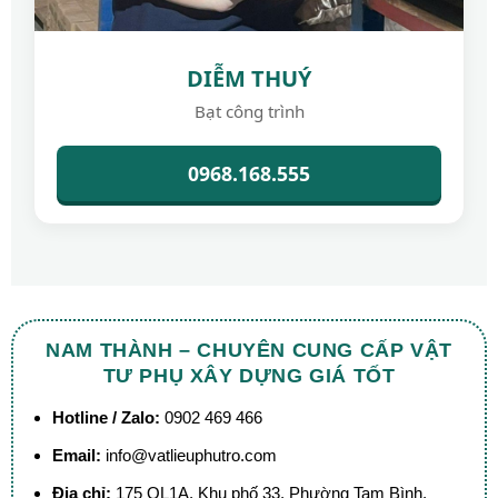
DIỄM THUÝ
Bạt công trình
0968.168.555
NAM THÀNH – CHUYÊN CUNG CẤP VẬT
TƯ PHỤ XÂY DỰNG GIÁ TỐT
Hotline / Zalo:
0902 469 466
Email:
info@vatlieuphutro.com
Địa chỉ:
175 QL1A, Khu phố 33, Phường Tam Bình,