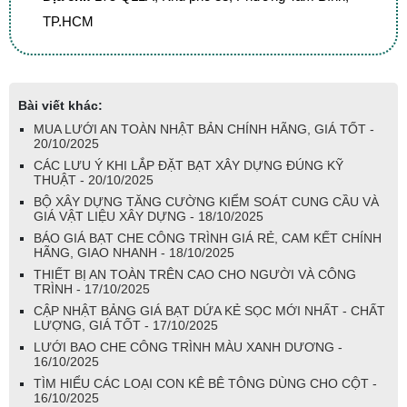
TP.HCM
Bài viết khác:
MUA LƯỚI AN TOÀN NHẬT BẢN CHÍNH HÃNG, GIÁ TỐT -
20/10/2025
CÁC LƯU Ý KHI LẮP ĐẶT BẠT XÂY DỰNG ĐÚNG KỸ
THUẬT - 20/10/2025
BỘ XÂY DỰNG TĂNG CƯỜNG KIỂM SOÁT CUNG CẦU VÀ
GIÁ VẬT LIỆU XÂY DỰNG - 18/10/2025
BÁO GIÁ BẠT CHE CÔNG TRÌNH GIÁ RẺ, CAM KẾT CHÍNH
HÃNG, GIAO NHANH - 18/10/2025
THIẾT BỊ AN TOÀN TRÊN CAO CHO NGƯỜI VÀ CÔNG
TRÌNH - 17/10/2025
CẬP NHẬT BẢNG GIÁ BẠT DỨA KẺ SỌC MỚI NHẤT - CHẤT
LƯỢNG, GIÁ TỐT - 17/10/2025
LƯỚI BAO CHE CÔNG TRÌNH MÀU XANH DƯƠNG -
16/10/2025
TÌM HIỂU CÁC LOẠI CON KÊ BÊ TÔNG DÙNG CHO CỘT -
16/10/2025