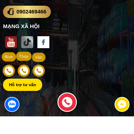
0902469466
MẠNG XÃ HỘI
Thúy
Bích
Vân
Hỗ trợ tư vấn