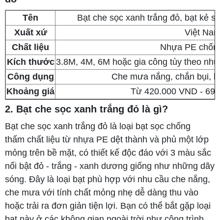
Tên
Bạt che sọc xanh trắng đỏ, bạt kẻ sọc
Xuất xứ
Việt Na
Chất liệu
Nhựa PE chốn
Kích thước
3.8M, 4M, 6M hoặc gia công tùy theo nh
Công dụng
Che mưa nắng, chắn bụi, lót
Khoảng giá
Từ 420.000 VND - 69
2. Bạt che sọc xanh trắng đỏ là gì?
Bạt che sọc xanh trắng đỏ là loại bạt sọc chống
thấm chất liệu từ nhựa PE dệt thành và phủ một lớp
mỏng trên bề mặt, có thiết kế độc đáo với 3 màu sắc
nổi bật đỏ - trắng - xanh dương giống như những dãy
sóng. Đây là loại bạt phù hợp với nhu cầu che nắng,
che mưa với tính chất mỏng nhẹ dễ dàng thu vào
hoặc trải ra đơn giản tiện lợi. Bạn có thể bắt gặp loại
bạt này ở các không gian ngoài trời như công trình