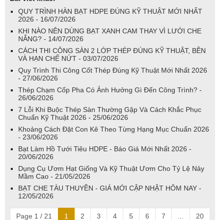
QUY TRÌNH HÀN BẠT HDPE ĐÚNG KỸ THUẬT MỚI NHẤT
2026 - 16/07/2026
KHI NÀO NÊN DÙNG BẠT XANH CAM THAY VÌ LƯỚI CHE
NẮNG? - 14/07/2026
CÁCH THI CÔNG SÀN 2 LỚP THÉP ĐÚNG KỸ THUẬT, BỀN
VÀ HẠN CHẾ NỨT - 03/07/2026
Quy Trình Thi Công Cốt Thép Đúng Kỹ Thuật Mới Nhất 2026
- 27/06/2026
Thép Chạm Cốp Pha Có Ảnh Hưởng Gì Đến Công Trình? -
26/06/2026
7 Lỗi Khi Buộc Thép Sàn Thường Gặp Và Cách Khắc Phục
Chuẩn Kỹ Thuật 2026 - 25/06/2026
Khoảng Cách Đặt Con Kê Theo Từng Hạng Mục Chuẩn 2026
- 23/06/2026
Bạt Làm Hồ Tưới Tiêu HDPE - Báo Giá Mới Nhất 2026 -
20/06/2026
Dụng Cụ Ươm Hạt Giống Và Kỹ Thuật Ươm Cho Tỷ Lệ Nảy
Mầm Cao - 21/05/2026
BẠT CHE TÀU THUYỀN - GIÁ MỚI CẬP NHẬT HÔM NAY -
12/05/2026
Page 1 / 21
1
2
3
4
5
6
7
...
20