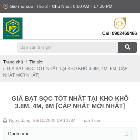
Giờ mở cửa: Thứ 2 - Chủ Nhật: 8:00 AM - 17:00 PM
Call
0902469466
Trang chủ
Tin tức
GIÁ BẠT SỌC TỐT NHẤT TẠI KHO KHỔ 3.8M, 4M, 6M [CẬP
NHẬT MỚI NHẤT]
GIÁ BẠT SỌC TỐT NHẤT TẠI KHO KHỔ
3.8M, 4M, 6M [CẬP NHẬT MỚI NHẤT]
Ngày đăng: 28/10/2025 09:10 AM
- Thảo Trâm
Danh mục