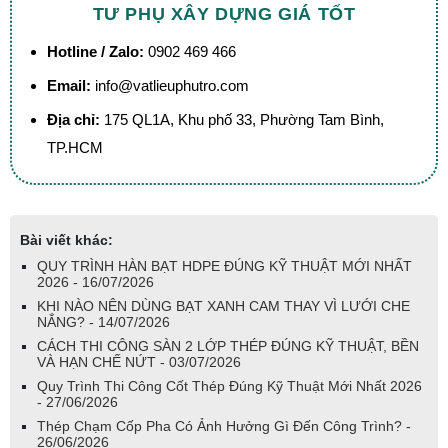
TƯ PHỤ XÂY DỰNG GIÁ TỐT
Hotline / Zalo:
0902 469 466
Email:
info@vatlieuphutro.com
Địa chỉ:
175 QL1A, Khu phố 33, Phường Tam Bình,
TP.HCM
Bài viết khác:
QUY TRÌNH HÀN BẠT HDPE ĐÚNG KỸ THUẬT MỚI NHẤT
2026 - 16/07/2026
KHI NÀO NÊN DÙNG BẠT XANH CAM THAY VÌ LƯỚI CHE
NẮNG? - 14/07/2026
CÁCH THI CÔNG SÀN 2 LỚP THÉP ĐÚNG KỸ THUẬT, BỀN
VÀ HẠN CHẾ NỨT - 03/07/2026
Quy Trình Thi Công Cốt Thép Đúng Kỹ Thuật Mới Nhất 2026
- 27/06/2026
Thép Chạm Cốp Pha Có Ảnh Hưởng Gì Đến Công Trình? -
26/06/2026