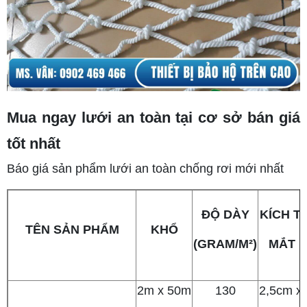
Mua ngay lưới an toàn tại cơ sở bán giá
tốt nhất
Báo giá sản phẩm lưới an toàn chống rơi mới nhất
ĐỘ DÀY
KÍCH 
TÊN SẢN PHẨM
KHỔ
(GRAM/M²)
MẮT L
2m x 50m
130
2,5cm x