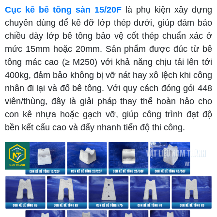
Cục kê bê tông sàn 15/20F
là phụ kiện xây dựng
chuyên dùng để kê đỡ lớp thép dưới, giúp đảm bảo
chiều dày lớp bê tông bảo vệ cốt thép chuẩn xác ở
mức 15mm hoặc 20mm. Sản phẩm được đúc từ bê
tông mác cao (≥ M250) với khả năng chịu tải lên tới
400kg, đảm bảo không bị vỡ nát hay xô lệch khi công
nhân đi lại và đổ bê tông. Với quy cách đóng gói 448
viên/thùng, đây là giải pháp thay thế hoàn hảo cho
con kê nhựa hoặc gạch vỡ, giúp công trình đạt độ
bền kết cấu cao và đẩy nhanh tiến độ thi công.