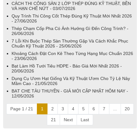
CÁCH THI CÔNG SÀN 2 LỚP THÉP ĐÚNG KỸ THUẬT, BỀN
VÀ HẠN CHẾ NỨT - 03/07/2026
Quy Trình Thi Công Cốt Thép Đúng Kỹ Thuật Mới Nhất 2026
- 27/06/2026
Thép Chạm Cốp Pha Có Ảnh Hưởng Gì Đến Công Trình? -
26/06/2026
7 Lỗi Khi Buộc Thép Sàn Thường Gặp Và Cách Khắc Phục
Chuẩn Kỹ Thuật 2026 - 25/06/2026
Khoảng Cách Đặt Con Kê Theo Từng Hạng Mục Chuẩn 2026
- 23/06/2026
Bạt Làm Hồ Tưới Tiêu HDPE - Báo Giá Mới Nhất 2026 -
20/06/2026
Dụng Cụ Ươm Hạt Giống Và Kỹ Thuật Ươm Cho Tỷ Lệ Nảy
Mầm Cao - 21/05/2026
BẠT CHE TÀU THUYỀN - GIÁ MỚI CẬP NHẬT HÔM NAY -
12/05/2026
Page 1 / 21
1
2
3
4
5
6
7
...
20
21
Next
Last