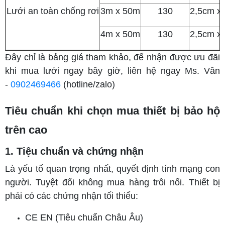
Lưới an toàn chống rơi
3m x 50m
130
2,5cm x
4m x 50m
130
2,5cm x
Đây chỉ là bảng giá tham khảo, để nhận được ưu đãi
khi mua lưới ngay bây giờ, liên hệ ngay Ms. Vân
-
0902469466
(hotline/zalo)
Tiêu chuẩn khi chọn mua thiết bị bảo hộ
trên cao
1. Tiệu chuẩn và chứng nhận
Là yếu tố quan trọng nhất, quyết định tính mạng con
người. Tuyệt đối không mua hàng trôi nổi. Thiết bị
phải có các chứng nhận tối thiểu:
CE EN (Tiêu chuẩn Châu Âu)