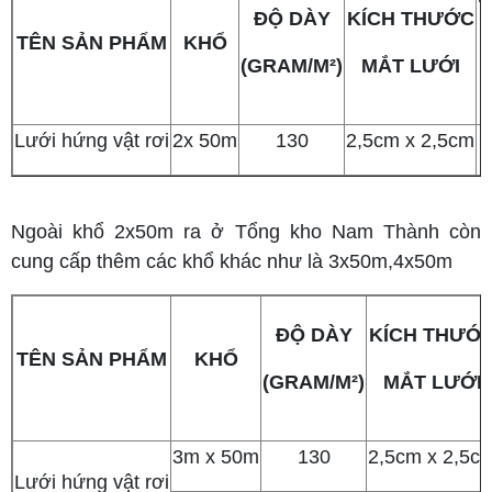
ĐỘ DÀY
KÍCH THƯỚC
TÊN SẢN PHẨM
KHỔ
(GRAM/M²)
MẮT LƯỚI
Lưới hứng vật rơi
2x 50m
130
2,5cm x 2,5cm
Ngoài khổ 2x50m ra ở Tổng kho Nam Thành còn
cung cấp thêm các khổ khác như là 3x50m,4x50m
ĐỘ DÀY
KÍCH THƯỚ
TÊN SẢN PHẨM
KHỔ
(GRAM/M²)
MẮT LƯỚI
3m x 50m
130
2,5cm x 2,5c
Lưới hứng vật rơi