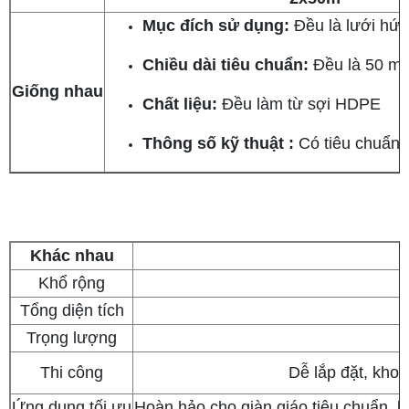
Mục đích sử dụng:
Đều là lưới hứng
Chiều dài tiêu chuẩn:
Đều là 50 mé
Giống nhau
Chất liệu:
Đều làm từ sợi HDPE
Thông số kỹ thuật :
Có tiêu chuẩn 
Khác nhau
Khổ rộng
Tổng diện tích
Trọng lượng
Thi công
Dễ lắp đặt, khoả
Ứng dụng tối ưu
Hoàn hảo cho giàn giáo tiêu chuẩn, b