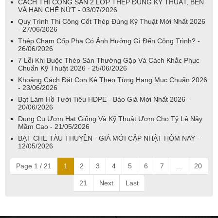
CÁCH THI CÔNG SÀN 2 LỚP THÉP ĐÚNG KỸ THUẬT, BỀN
VÀ HẠN CHẾ NỨT - 03/07/2026
Quy Trình Thi Công Cốt Thép Đúng Kỹ Thuật Mới Nhất 2026
- 27/06/2026
Thép Chạm Cốp Pha Có Ảnh Hưởng Gì Đến Công Trình? -
26/06/2026
7 Lỗi Khi Buộc Thép Sàn Thường Gặp Và Cách Khắc Phục
Chuẩn Kỹ Thuật 2026 - 25/06/2026
Khoảng Cách Đặt Con Kê Theo Từng Hạng Mục Chuẩn 2026
- 23/06/2026
Bạt Làm Hồ Tưới Tiêu HDPE - Báo Giá Mới Nhất 2026 -
20/06/2026
Dụng Cụ Ươm Hạt Giống Và Kỹ Thuật Ươm Cho Tỷ Lệ Nảy
Mầm Cao - 21/05/2026
BẠT CHE TÀU THUYỀN - GIÁ MỚI CẬP NHẬT HÔM NAY -
12/05/2026
Page 1 / 21
1
2
3
4
5
6
7
...
20
21
Next
Last