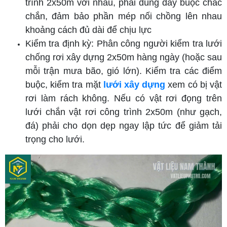
trình 2x50m
với nhau, phải dùng dây buộc chắc
chắn, đảm bảo phần mép nối chồng lên nhau
khoảng cách đủ dài để chịu lực
Kiểm tra định kỳ: Phân công người kiểm tra lưới
chống rơi xây dựng 2x50m hàng ngày (hoặc sau
mỗi trận mưa bão, gió lớn). Kiểm tra các điểm
buộc, kiểm tra mặt
lưới xây dựng
xem có bị vật
rơi làm rách không. Nếu có vật rơi đọng trên
lưới chắn vật rơi công trình 2x50m
(như gạch,
đá) phải cho dọn dẹp ngay lập tức để giảm tải
trọng cho lưới.