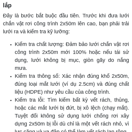
lắp
Đây là bước bắt buộc đầu tiên. Trước khi đưa lưới
chắn vật rơi công trình 2x50m lên cao, bạn phải trải
lưới ra và kiểm tra kỹ lưỡng:
Kiểm tra chất lượng: Đảm bảo lưới chắn vật rơi
công trình 2x50m mới 100% hoặc nếu tái sử
dụng, lưới không bị mục, giòn gãy do nắng
mưa.
Kiểm tra thông số: Xác nhận đúng khổ 2x50m,
đúng loại mắt lưới (ví dụ 2.5cm) và đúng chất
liệu (HDPE) như yêu cầu của công trình.
Kiểm tra lỗi: Tìm kiếm bất kỳ vết rách, thủng,
hoặc các mắt lưới bị đứt, bị xô lệch (chạy mắt).
Tuyệt đối không sử dụng
lưới chống rơi xây
dựng 2x50m
bị lỗi dù chỉ là một vết rách nhỏ, vì
lực căng và va đập có thể làm vết rách lan rộng.