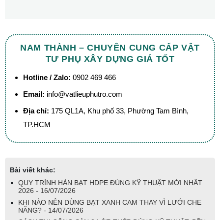
NAM THÀNH – CHUYÊN CUNG CẤP VẬT
TƯ PHỤ XÂY DỰNG GIÁ TỐT
Hotline / Zalo:
0902 469 466
Email:
info@vatlieuphutro.com
Địa chỉ:
175 QL1A, Khu phố 33, Phường Tam Bình,
TP.HCM
Bài viết khác:
QUY TRÌNH HÀN BẠT HDPE ĐÚNG KỸ THUẬT MỚI NHẤT
2026 - 16/07/2026
KHI NÀO NÊN DÙNG BẠT XANH CAM THAY VÌ LƯỚI CHE
NẮNG? - 14/07/2026