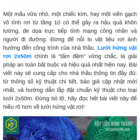
Một mẩu vữa nhỏ, một chiếc kìm, hay một viên gạch
vô tình rơi từ tầng 10 có thể gây ra hậu quả khôn
lường, đe dọa trực tiếp tính mạng công nhân và
người đi đường. Đừng để nỗi lo vật liệu rơi ảnh
hưởng đến công trình của nhà thầu.
Lưới hứng vật
rơi 2x50m
chính là "tấm đệm" vững chắc, là giải
pháp an toàn bắt buộc và hiệu quả nhất hiện nay. Bài
viết này sẽ cung cấp cho nhà thầu thông tin đầy đủ:
từ thông số kỹ thuật chi tiết, báo giá cập nhật mới
nhất, và hướng dẫn lắp đặt chuẩn kỹ thuật cho loại
lưới 2x50m. Đừng bỏ lỡ, hãy đọc hết bài viết này để
hiểu rõ hơn về lưới hứng vật rơi!